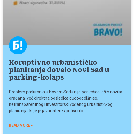
Koruptivno urbanističko
planiranje dovelo Novi Sad u
parking-kolaps
Problem parkiranja u Novom Sadu nije posledica loših navika
građana, već direktna posledica dugogodišnjeg,
netransparentnog i investitorski vođenog urbanističkog
planiranja, koje je javni interes potisnulo
READ MORE »