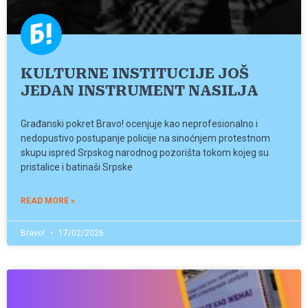
KULTURNE INSTITUCIJE JOŠ
JEDAN INSTRUMENT NASILJA
Građanski pokret Bravo! ocenjuje kao neprofesionalno i
nedopustivo postupanje policije na sinoćnjem protestnom
skupu ispred Srpskog narodnog pozorišta tokom kojeg su
pristalice i batinaši Srpske
READ MORE »
Bravo!
17/02/2026