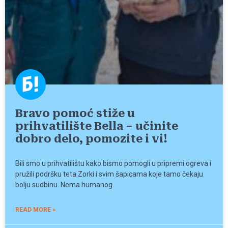
Bravo pomoć stiže u
prihvatilište Bella – učinite
dobro delo, pomozite i vi!
Bili smo u prihvatilištu kako bismo pomogli u pripremi ogreva i
pružili podršku teta Zorki i svim šapicama koje tamo čekaju
bolju sudbinu. Nema humanog
READ MORE »