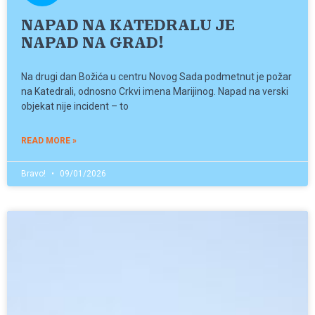
NAPAD NA KATEDRALU JE
NAPAD NA GRAD!
Na drugi dan Božića u centru Novog Sada podmetnut je požar
na Katedrali, odnosno Crkvi imena Marijinog. Napad na verski
objekat nije incident – to
READ MORE »
Bravo!
09/01/2026