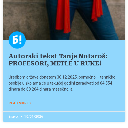
Autorski tekst Tanje Notaroš:
PROFESORI, METLE U RUKE!
Uredbom države donetom 30.12.2025. pomoćno – tehničko
osoblje u školama će u tekućoj godini zarađivati od 64 554
dinara do 68 264 dinara mesečno, a
READ MORE »
Bravo!
10/01/2026