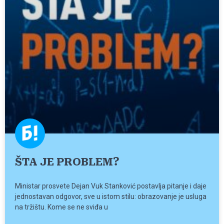
ŠTA JE PROBLEM?
Ministar prosvete Dejan Vuk Stanković postavlja pitanje i daje
jednostavan odgovor, sve u istom stilu: obrazovanje je usluga
na tržištu. Kome se ne sviđa u