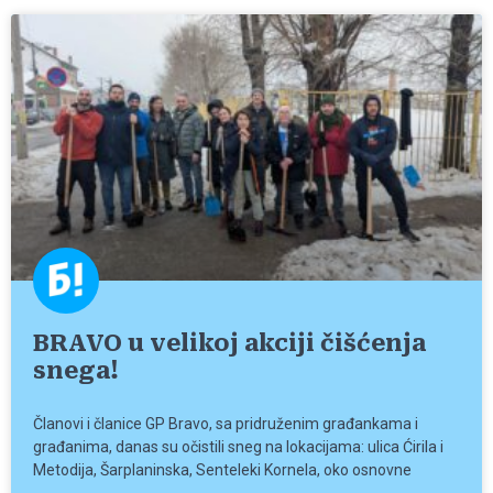
BRAVO u velikoj akciji čišćenja
snega!
Članovi i članice GP Bravo, sa pridruženim građankama i
građanima, danas su očistili sneg na lokacijama: ulica Ćirila i
Metodija, Šarplaninska, Senteleki Kornela, oko osnovne