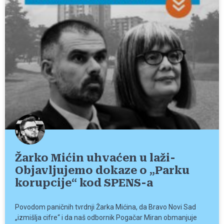
Žarko Mićin uhvaćen u laži-
Objavljujemo dokaze o „Parku
korupcije“ kod SPENS-a
Povodom paničnih tvrdnji Žarka Mićina, da Bravo Novi Sad
„izmišlja cifre“ i da naš odbornik Pogačar Miran obmanjuje