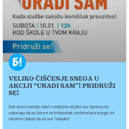
VELIKO ČIŠĆENJE SNEGA U
AKCIJI “URADI SAM”! PRIDRUŽI
SE!
Dok širom zemlje vlast i nadležne službe već danima ne
uspevaju da se izbore sa tridesetak centimetara snega, mi
nećemo čekati da se sve “nekako”