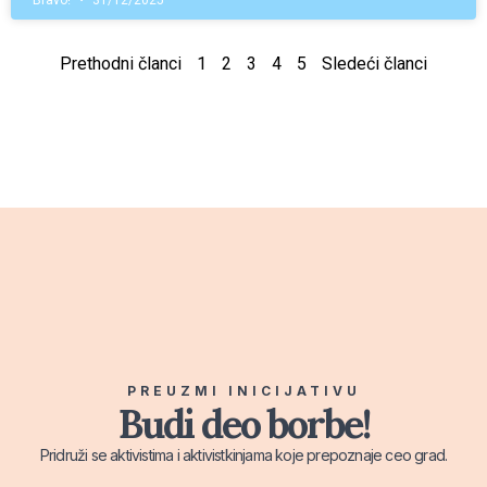
Bravo!
31/12/2025
Prethodni članci
1
2
3
4
5
Sledeći članci
PREUZMI INICIJATIVU
Budi deo borbe!
Pridruži se aktivistima i aktivistkinjama koje prepoznaje ceo grad.