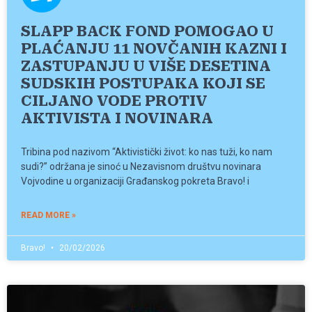
SLAPP BACK FOND POMOGAO U
PLAĆANJU 11 NOVČANIH KAZNI I
ZASTUPANJU U VIŠE DESETINA
SUDSKIH POSTUPAKA KOJI SE
CILJANO VODE PROTIV
AKTIVISTA I NOVINARA
Tribina pod nazivom “Aktivistički život: ko nas tuži, ko nam
sudi?” održana je sinoć u Nezavisnom društvu novinara
Vojvodine u organizaciji Građanskog pokreta Bravo! i
READ MORE »
Bravo!
20/02/2026