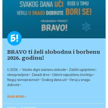
BRAVO ti želi slobodnu i borbenu
2026. godinu!
U 2026. – Visoko digni zastavu slobode– Zaštiti ugnjetene i
obespravljene– Zasadi drvo– Udomi napuštenu životinju–
Neguj ravnopravnost– Svakog dana uči– Veruj u snagu
dobrote–
READ MORE »