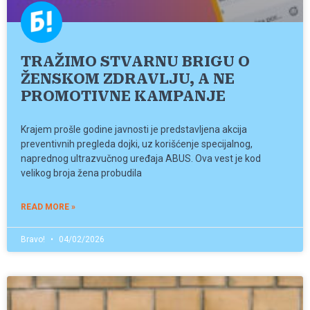
TRAŽIMO STVARNU BRIGU O
ŽENSKOM ZDRAVLJU, A NE
PROMOTIVNE KAMPANJE
Krajem prošle godine javnosti je predstavljena akcija
preventivnih pregleda dojki, uz korišćenje specijalnog,
naprednog ultrazvučnog uređaja ABUS. Ova vest je kod
velikog broja žena probudila
READ MORE »
Bravo!
04/02/2026