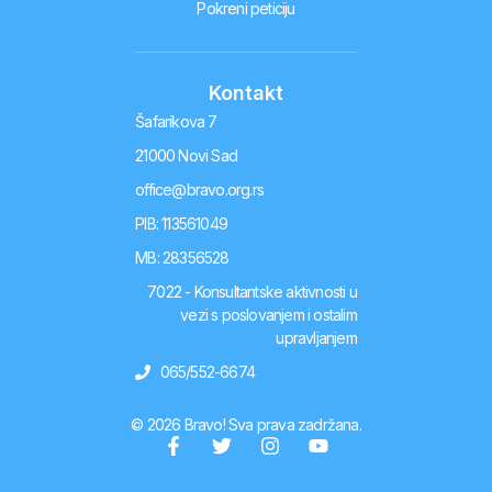
Pokreni peticiju
Kontakt
Šafarikova 7
21000 Novi Sad
office@bravo.org.rs
PIB: 113561049
MB: 28356528
7022 - Konsultantske aktivnosti u
vezi s poslovanjem i ostalim
upravljanjem
065/552-6674
© 2026 Bravo! Sva prava zadržana.