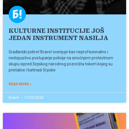
KULTURNE INSTITUCIJE JOŠ
JEDAN INSTRUMENT NASILJA
Građanski pokret Bravo! ocenjuje kao neprofesionalno i
nedopustivo postupanje policije na sinoćnjem protestnom
skupu ispred Srpskog narodnog pozorišta tokom kojeg su
pristalice i batinaši Srpske
READ MORE »
Bravo!
17/02/2026