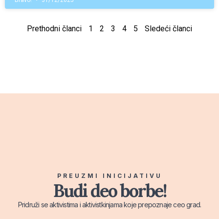
Bravo!
31/12/2025
Prethodni članci
1
2
3
4
5
Sledeći članci
PREUZMI INICIJATIVU
Budi deo borbe!
Pridruži se aktivistima i aktivistkinjama koje prepoznaje ceo grad.