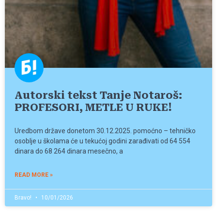
Autorski tekst Tanje Notaroš:
PROFESORI, METLE U RUKE!
Uredbom države donetom 30.12.2025. pomoćno – tehničko
osoblje u školama će u tekućoj godini zarađivati od 64 554
dinara do 68 264 dinara mesečno, a
READ MORE »
Bravo!
10/01/2026