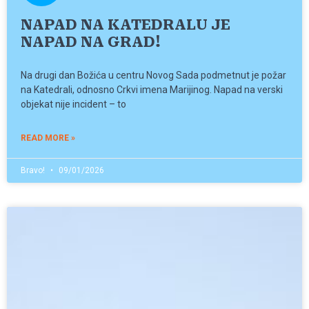
NAPAD NA KATEDRALU JE
NAPAD NA GRAD!
Na drugi dan Božića u centru Novog Sada podmetnut je požar
na Katedrali, odnosno Crkvi imena Marijinog. Napad na verski
objekat nije incident – to
READ MORE »
Bravo!
09/01/2026