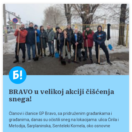
BRAVO u velikoj akciji čišćenja
snega!
Članovi i članice GP Bravo, sa pridruženim građankama i
građanima, danas su očistili sneg na lokacijama: ulica Ćirila i
Metodija, Šarplaninska, Senteleki Kornela, oko osnovne