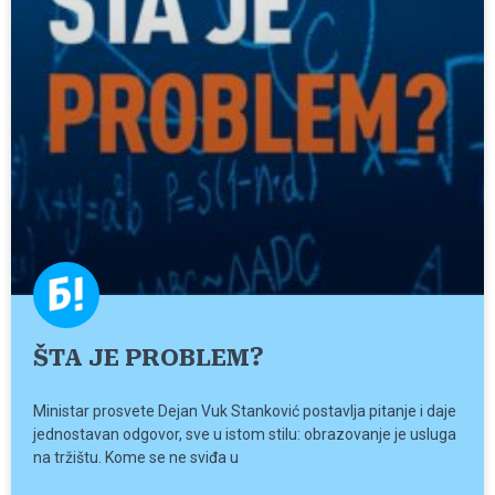
ŠTA JE PROBLEM?
Ministar prosvete Dejan Vuk Stanković postavlja pitanje i daje
jednostavan odgovor, sve u istom stilu: obrazovanje je usluga
na tržištu. Kome se ne sviđa u