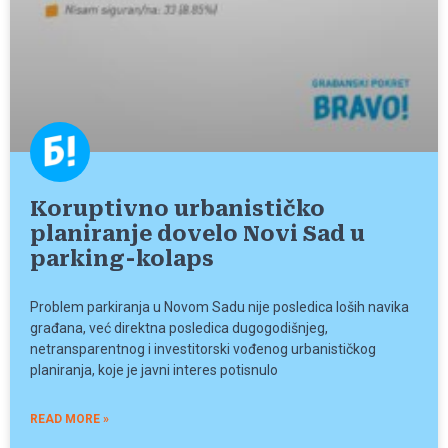
Koruptivno urbanističko
planiranje dovelo Novi Sad u
parking-kolaps
Problem parkiranja u Novom Sadu nije posledica loših navika
građana, već direktna posledica dugogodišnjeg,
netransparentnog i investitorski vođenog urbanističkog
planiranja, koje je javni interes potisnulo
READ MORE »