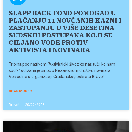
SLAPP BACK FOND POMOGAO U
PLAĆANJU 11 NOVČANIH KAZNI I
ZASTUPANJU U VIŠE DESETINA
SUDSKIH POSTUPAKA KOJI SE
CILJANO VODE PROTIV
AKTIVISTA I NOVINARA
Tribina pod nazivom “Aktivistički život: ko nas tuži, ko nam
sudi?” održana je sinoć u Nezavisnom društvu novinara
Vojvodine u organizaciji Građanskog pokreta Bravo! i
READ MORE »
Bravo!
20/02/2026