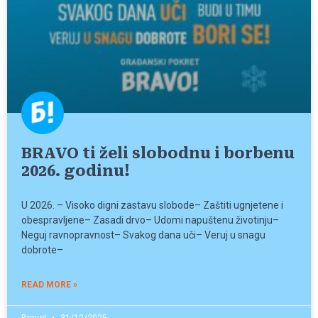
BRAVO ti želi slobodnu i borbenu
2026. godinu!
U 2026. – Visoko digni zastavu slobode– Zaštiti ugnjetene i
obespravljene– Zasadi drvo– Udomi napuštenu životinju–
Neguj ravnopravnost– Svakog dana uči– Veruj u snagu
dobrote–
READ MORE »