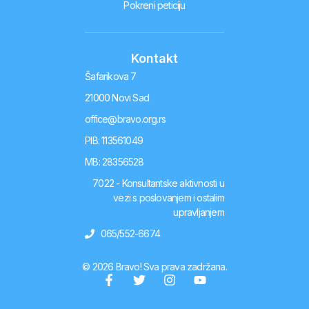
Pokreni peticiju
Kontakt
Šafarikova 7
21000 Novi Sad
office@bravo.org.rs
PIB: 113561049
MB: 28356528
7022 - Konsultantske aktivnosti u
vezi s poslovanjem i ostalim
upravljanjem
065/552-6674
© 2026 Bravo! Sva prava zadržana.