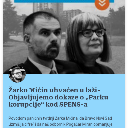
Žarko Mićin uhvaćen u laži-
Objavljujemo dokaze o „Parku
korupcije“ kod SPENS-a
Povodom paničnih tvrdnji Žarka Mićina, da Bravo Novi Sad
„izmišlja cifre“ i da naš odbornik Pogačar Miran obmanjuje