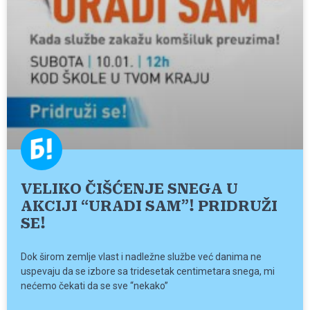
VELIKO ČIŠĆENJE SNEGA U
AKCIJI “URADI SAM”! PRIDRUŽI
SE!
Dok širom zemlje vlast i nadležne službe već danima ne
uspevaju da se izbore sa tridesetak centimetara snega, mi
nećemo čekati da se sve “nekako”