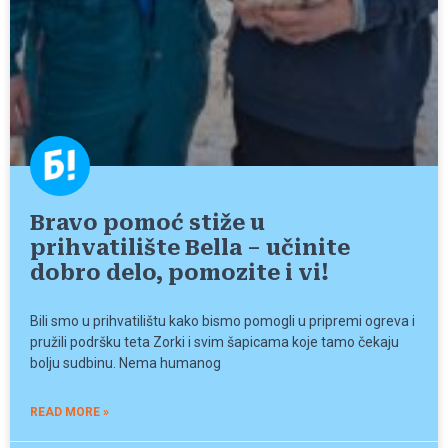
Bravo pomoć stiže u
prihvatilište Bella – učinite
dobro delo, pomozite i vi!
Bili smo u prihvatilištu kako bismo pomogli u pripremi ogreva i
pružili podršku teta Zorki i svim šapicama koje tamo čekaju
bolju sudbinu. Nema humanog
READ MORE »