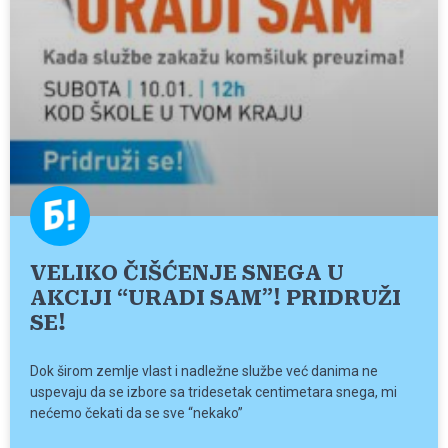
VELIKO ČIŠĆENJE SNEGA U
AKCIJI “URADI SAM”! PRIDRUŽI
SE!
Dok širom zemlje vlast i nadležne službe već danima ne
uspevaju da se izbore sa tridesetak centimetara snega, mi
nećemo čekati da se sve “nekako”