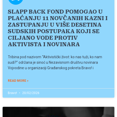
SLAPP BACK FOND POMOGAO U
PLAĆANJU 11 NOVČANIH KAZNI I
ZASTUPANJU U VIŠE DESETINA
SUDSKIH POSTUPAKA KOJI SE
CILJANO VODE PROTIV
AKTIVISTA I NOVINARA
Tribina pod nazivom “Aktivistički život: ko nas tuži, ko nam
sudi?” održana je sinoć u Nezavisnom društvu novinara
Vojvodine u organizaciji Građanskog pokreta Bravo! i
READ MORE »
Bravo!
20/02/2026