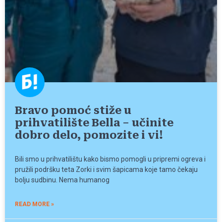
Bravo pomoć stiže u
prihvatilište Bella – učinite
dobro delo, pomozite i vi!
Bili smo u prihvatilištu kako bismo pomogli u pripremi ogreva i
pružili podršku teta Zorki i svim šapicama koje tamo čekaju
bolju sudbinu. Nema humanog
READ MORE »