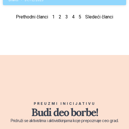
Bravo!
31/12/2025
Prethodni članci
1
2
3
4
5
Sledeći članci
PREUZMI INICIJATIVU
Budi deo borbe!
Pridruži se aktivistima i aktivistkinjama koje prepoznaje ceo grad.