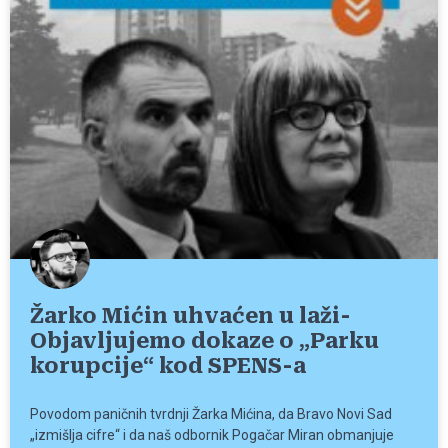
Žarko Mićin uhvaćen u laži-
Objavljujemo dokaze o „Parku
korupcije“ kod SPENS-a
Povodom paničnih tvrdnji Žarka Mićina, da Bravo Novi Sad
„izmišlja cifre“ i da naš odbornik Pogačar Miran obmanjuje