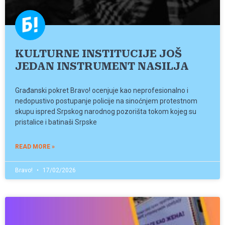
KULTURNE INSTITUCIJE JOŠ
JEDAN INSTRUMENT NASILJA
Građanski pokret Bravo! ocenjuje kao neprofesionalno i
nedopustivo postupanje policije na sinoćnjem protestnom
skupu ispred Srpskog narodnog pozorišta tokom kojeg su
pristalice i batinaši Srpske
READ MORE »
Bravo!
17/02/2026