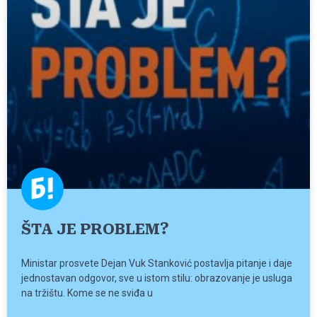
ŠTA JE PROBLEM?
Ministar prosvete Dejan Vuk Stanković postavlja pitanje i daje
jednostavan odgovor, sve u istom stilu: obrazovanje je usluga
na tržištu. Kome se ne sviđa u