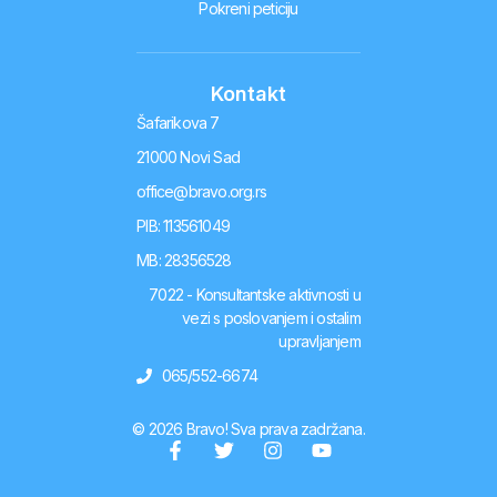
Pokreni peticiju
Kontakt
Šafarikova 7
21000 Novi Sad
office@bravo.org.rs
PIB: 113561049
MB: 28356528
7022 - Konsultantske aktivnosti u
vezi s poslovanjem i ostalim
upravljanjem
065/552-6674
© 2026 Bravo! Sva prava zadržana.