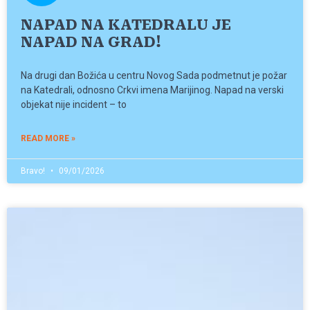
NAPAD NA KATEDRALU JE
NAPAD NA GRAD!
Na drugi dan Božića u centru Novog Sada podmetnut je požar
na Katedrali, odnosno Crkvi imena Marijinog. Napad na verski
objekat nije incident – to
READ MORE »
Bravo!
09/01/2026