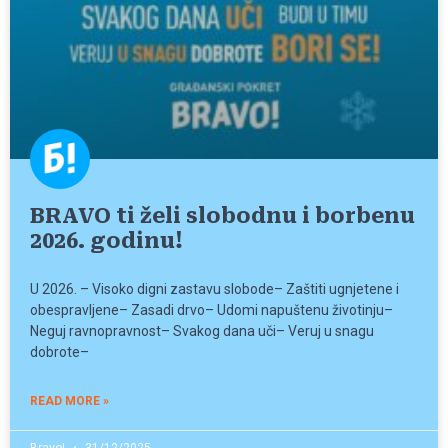
BRAVO ti želi slobodnu i borbenu
2026. godinu!
U 2026. – Visoko digni zastavu slobode– Zaštiti ugnjetene i
obespravljene– Zasadi drvo– Udomi napuštenu životinju–
Neguj ravnopravnost– Svakog dana uči– Veruj u snagu
dobrote–
READ MORE »