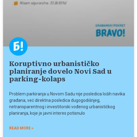
Koruptivno urbanističko
planiranje dovelo Novi Sad u
parking-kolaps
Problem parkiranja u Novom Sadu nije posledica loših navika
građana, već direktna posledica dugogodišnjeg,
netransparentnog i investitorski vođenog urbanističkog
planiranja, koje je javni interes potisnulo
READ MORE »