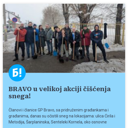
BRAVO u velikoj akciji čišćenja
snega!
Članovi i članice GP Bravo, sa pridruženim građankama i
građanima, danas su očistili sneg na lokacijama: ulica Ćirila i
Metodija, Šarplaninska, Senteleki Kornela, oko osnovne