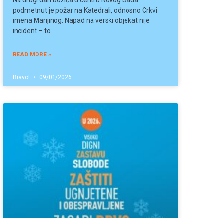
Na drugi dan Božića u centru Novog Sada
podmetnut je požar na Katedrali, odnosno Crkvi
imena Marijinog. Napad na verski objekat nije
incident – to
READ MORE »
Bravo!
09/01/2026