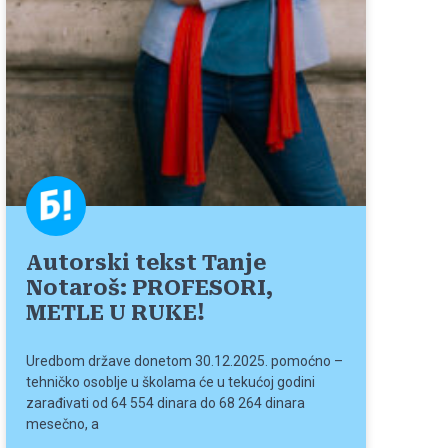
Autorski tekst Tanje
Notaroš: PROFESORI,
METLE U RUKE!
Uredbom države donetom 30.12.2025. pomoćno –
tehničko osoblje u školama će u tekućoj godini
zarađivati od 64 554 dinara do 68 264 dinara
mesečno, a