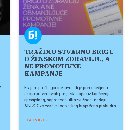
TRAŽIMO STVARNU BRIGU
O ŽENSKOM ZDRAVLJU, A
NE PROMOTIVNE
KAMPANJE
e
Krajem prošle godine javnosti je predstavljena
akcija preventivnih pregleda dojki, uz korišćenje
specijalnog, naprednog ultrazvučnog uređaja
ABUS. Ova vest je kod velikog broja žena probudila
READ MORE »