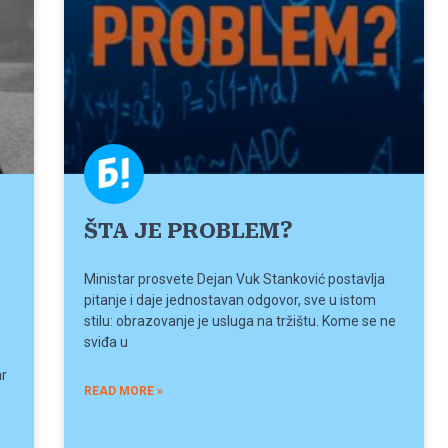
ŠTA JE PROBLEM?
Ministar prosvete Dejan Vuk Stanković postavlja
pitanje i daje jednostavan odgovor, sve u istom
stilu: obrazovanje je usluga na tržištu. Kome se ne
sviđa u
ar
READ MORE »