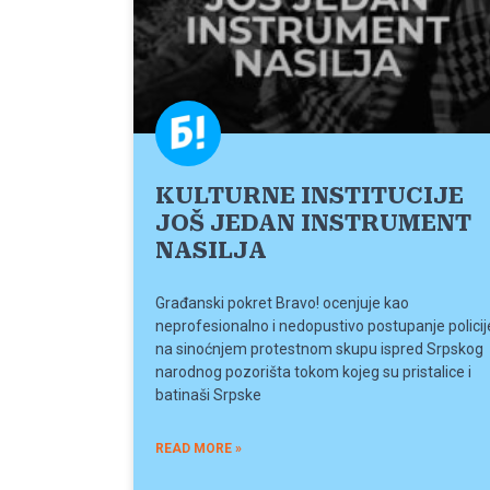
KULTURNE INSTITUCIJE
JOŠ JEDAN INSTRUMENT
NASILJA
Građanski pokret Bravo! ocenjuje kao
neprofesionalno i nedopustivo postupanje policij
na sinoćnjem protestnom skupu ispred Srpskog
narodnog pozorišta tokom kojeg su pristalice i
batinaši Srpske
READ MORE »