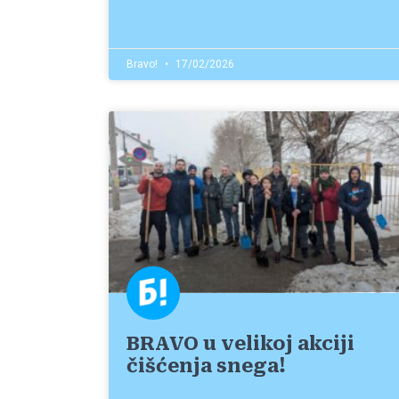
Bravo!
17/02/2026
BRAVO u velikoj akciji
čišćenja snega!