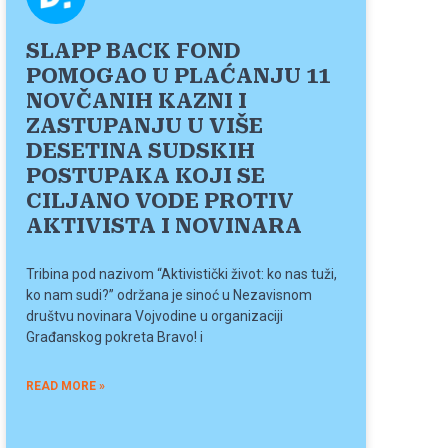
SLAPP BACK FOND
POMOGAO U PLAĆANJU 11
NOVČANIH KAZNI I
ZASTUPANJU U VIŠE
DESETINA SUDSKIH
POSTUPAKA KOJI SE
CILJANO VODE PROTIV
AKTIVISTA I NOVINARA
Tribina pod nazivom “Aktivistički život: ko nas tuži,
ko nam sudi?” održana je sinoć u Nezavisnom
društvu novinara Vojvodine u organizaciji
Građanskog pokreta Bravo! i
READ MORE »