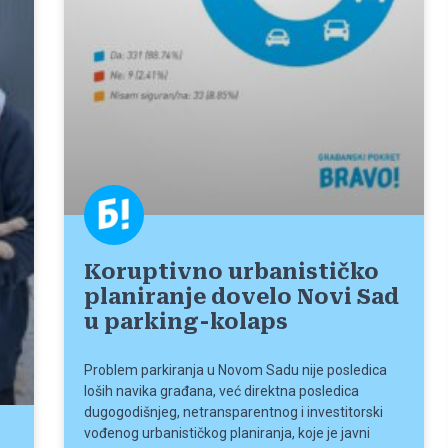
Koruptivno urbanističko
planiranje dovelo Novi Sad
u parking-kolaps
Problem parkiranja u Novom Sadu nije posledica
loših navika građana, već direktna posledica
dugogodišnjeg, netransparentnog i investitorski
vođenog urbanističkog planiranja, koje je javni