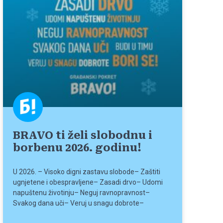
BRAVO ti želi slobodnu i
borbenu 2026. godinu!
U 2026. – Visoko digni zastavu slobode– Zaštiti
ugnjetene i obespravljene– Zasadi drvo– Udomi
napuštenu životinju– Neguj ravnopravnost–
Svakog dana uči– Veruj u snagu dobrote–