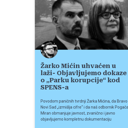
Žarko Mićin uhvaćen u
laži- Objavljujemo dokaze
o „Parku korupcije“ kod
SPENS-a
Povodom paničnih tvrdnji Žarka Mićina, da Bravo
Novi Sad „izmišlja cifre“ i da naš odbornik Pogač
Miran obmanjuje javnost, zvanično i javno
objavljujemo kompletnu dokumentaciju