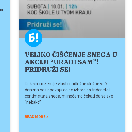
na
VELIKO ČIŠĆENJE SNEGA U
AKCIJI “URADI SAM”!
PRIDRUŽI SE!
Dok širom zemlje vlast i nadležne službe već
danima ne uspevaju da se izbore sa tridesetak
centimetara snega, mi nećemo čekati da se sve
“nekako”
READ MORE »