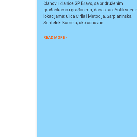
Članovi i članice GP Bravo, sa pridruženim
građankama i građanima, danas su očistili sneg 
lokacijama: ulica Ćirila i Metodija, Šarplaninska,
Senteleki Kornela, oko osnovne
READ MORE »