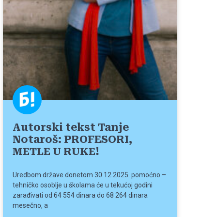
Autorski tekst Tanje
Notaroš: PROFESORI,
METLE U RUKE!
Uredbom države donetom 30.12.2025. pomoćno –
tehničko osoblje u školama će u tekućoj godini
zarađivati od 64 554 dinara do 68 264 dinara
mesečno, a