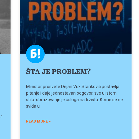
ŠTA JE PROBLEM?
Ministar prosvete Dejan Vuk Stanković postavlja
pitanje i daje jednostavan odgovor, sve u istom
stilu: obrazovanje je usluga na tržištu. Kome se ne
sviđa u
ar
READ MORE »