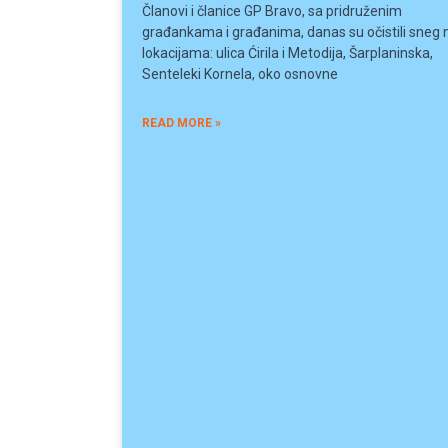
Članovi i članice GP Bravo, sa pridruženim
građankama i građanima, danas su očistili sneg 
lokacijama: ulica Ćirila i Metodija, Šarplaninska,
Senteleki Kornela, oko osnovne
READ MORE »