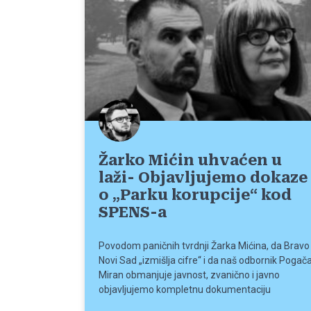
Žarko Mićin uhvaćen u
laži- Objavljujemo dokaze
o „Parku korupcije“ kod
SPENS-a
Povodom paničnih tvrdnji Žarka Mićina, da Bravo
Novi Sad „izmišlja cifre“ i da naš odbornik Pogač
Miran obmanjuje javnost, zvanično i javno
objavljujemo kompletnu dokumentaciju