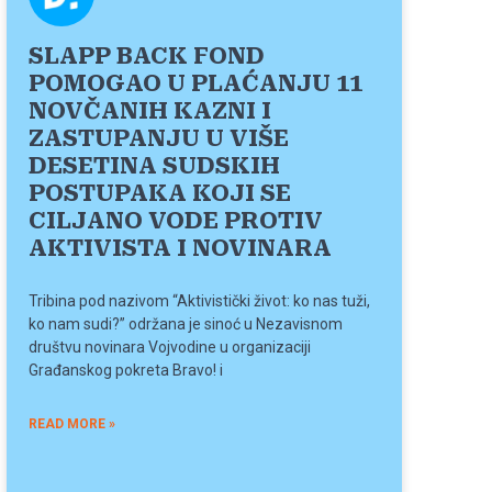
SLAPP BACK FOND
POMOGAO U PLAĆANJU 11
NOVČANIH KAZNI I
ZASTUPANJU U VIŠE
DESETINA SUDSKIH
POSTUPAKA KOJI SE
CILJANO VODE PROTIV
AKTIVISTA I NOVINARA
Tribina pod nazivom “Aktivistički život: ko nas tuži,
ko nam sudi?” održana je sinoć u Nezavisnom
društvu novinara Vojvodine u organizaciji
Građanskog pokreta Bravo! i
READ MORE »