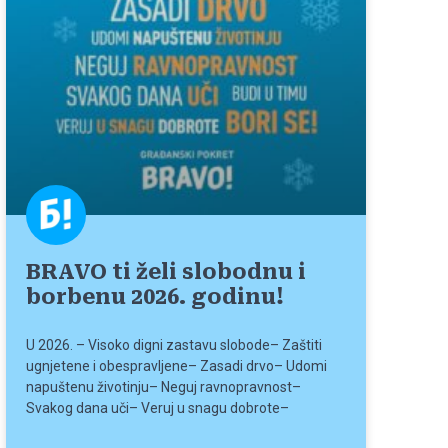
BRAVO ti želi slobodnu i
borbenu 2026. godinu!
U 2026. – Visoko digni zastavu slobode– Zaštiti
ugnjetene i obespravljene– Zasadi drvo– Udomi
napuštenu životinju– Neguj ravnopravnost–
Svakog dana uči– Veruj u snagu dobrote–