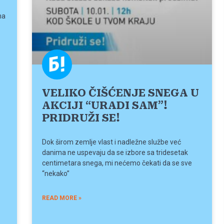
na
VELIKO ČIŠĆENJE SNEGA U
AKCIJI “URADI SAM”!
PRIDRUŽI SE!
Dok širom zemlje vlast i nadležne službe već
danima ne uspevaju da se izbore sa tridesetak
centimetara snega, mi nećemo čekati da se sve
“nekako”
READ MORE »