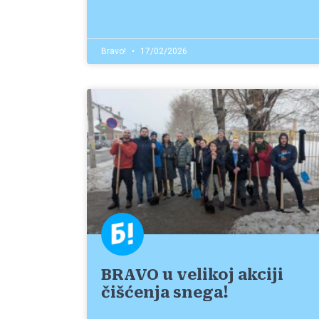
Bravo!
17/02/2026
BRAVO u velikoj akciji
čišćenja snega!