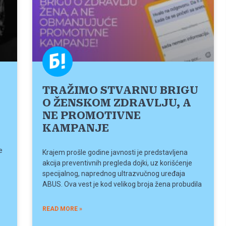
TRAŽIMO STVARNU BRIGU
O ŽENSKOM ZDRAVLJU, A
NE PROMOTIVNE
KAMPANJE
e
Krajem prošle godine javnosti je predstavljena
akcija preventivnih pregleda dojki, uz korišćenje
specijalnog, naprednog ultrazvučnog uređaja
ABUS. Ova vest je kod velikog broja žena probudila
READ MORE »