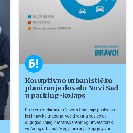
Koruptivno urbanističko
planiranje dovelo Novi Sad
u parking-kolaps
Problem parkiranja u Novom Sadu nije posledica
loših navika građana, već direktna posledica
dugogodišnjeg, netransparentnog i investitorski
vođenog urbanističkog planiranja, koje je javni