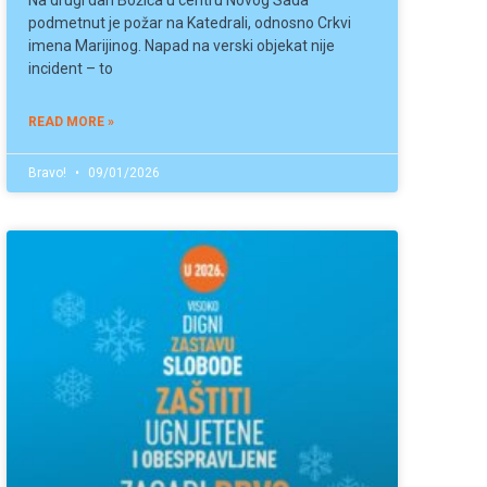
Na drugi dan Božića u centru Novog Sada
podmetnut je požar na Katedrali, odnosno Crkvi
imena Marijinog. Napad na verski objekat nije
incident – to
READ MORE »
Bravo!
09/01/2026