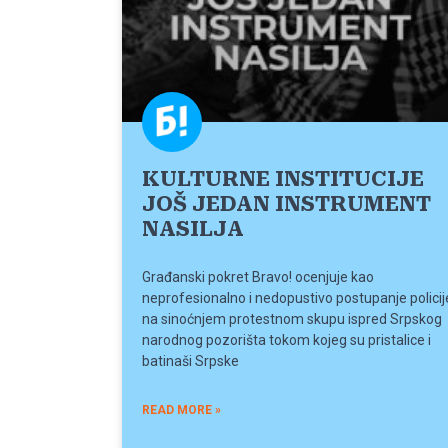
KULTURNE INSTITUCIJE
JOŠ JEDAN INSTRUMENT
NASILJA
Građanski pokret Bravo! ocenjuje kao
neprofesionalno i nedopustivo postupanje policij
na sinoćnjem protestnom skupu ispred Srpskog
narodnog pozorišta tokom kojeg su pristalice i
batinaši Srpske
READ MORE »