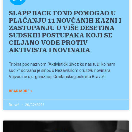
SLAPP BACK FOND POMOGAO U
PLAĆANJU 11 NOVČANIH KAZNI I
ZASTUPANJU U VIŠE DESETINA
SUDSKIH POSTUPAKA KOJI SE
CILJANO VODE PROTIV
AKTIVISTA I NOVINARA
Tribina pod nazivom “Aktivistički život: ko nas tuži, ko nam
sudi?” održana je sinoć u Nezavisnom društvu novinara
Vojvodine u organizaciji Građanskog pokreta Bravo! i
READ MORE »
Bravo!
20/02/2026