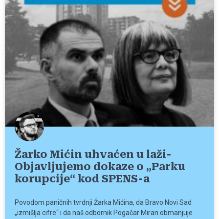
Žarko Mićin uhvaćen u laži-
Objavljujemo dokaze o „Parku
korupcije“ kod SPENS-a
Povodom paničnih tvrdnji Žarka Mićina, da Bravo Novi Sad
„izmišlja cifre“ i da naš odbornik Pogačar Miran obmanjuje