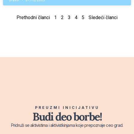
Bravo!
31/12/2025
Prethodni članci
1
2
3
4
5
Sledeći članci
PREUZMI INICIJATIVU
Budi deo borbe!
Pridruži se aktivistima i aktivistkinjama koje prepoznaje ceo grad.