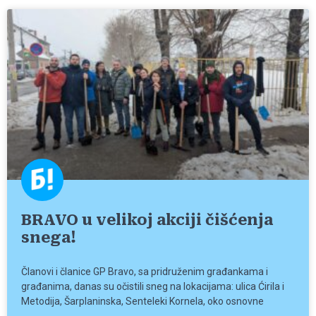
BRAVO u velikoj akciji čišćenja
snega!
Članovi i članice GP Bravo, sa pridruženim građankama i
građanima, danas su očistili sneg na lokacijama: ulica Ćirila i
Metodija, Šarplaninska, Senteleki Kornela, oko osnovne