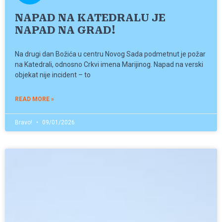
NAPAD NA KATEDRALU JE
NAPAD NA GRAD!
Na drugi dan Božića u centru Novog Sada podmetnut je požar
na Katedrali, odnosno Crkvi imena Marijinog. Napad na verski
objekat nije incident – to
READ MORE »
Bravo!
09/01/2026