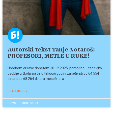
Autorski tekst Tanje Notaroš:
PROFESORI, METLE U RUKE!
Uredbom države donetom 30.12.2025. pomoćno – tehničko
osoblje u školama će u tekućoj godini zarađivati od 64 554
dinara do 68 264 dinara mesečno, a
READ MORE »
Bravo!
10/01/2026