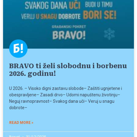
BRAVO ti želi slobodnu i borbenu
2026. godinu!
U 2026. – Visoko digni zastavu slobode– Zaštiti ugnjetene i
obespravljene– Zasadi drvo– Udomi napuštenu životinju–
Neguj ravnopravnost– Svakog dana uči– Veruj u snagu
dobrote–
READ MORE »