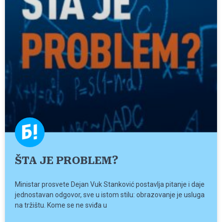
ŠTA JE PROBLEM?
Ministar prosvete Dejan Vuk Stanković postavlja pitanje i daje
jednostavan odgovor, sve u istom stilu: obrazovanje je usluga
na tržištu. Kome se ne sviđa u