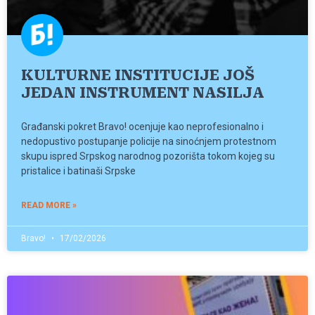
KULTURNE INSTITUCIJE JOŠ
JEDAN INSTRUMENT NASILJA
Građanski pokret Bravo! ocenjuje kao neprofesionalno i
nedopustivo postupanje policije na sinoćnjem protestnom
skupu ispred Srpskog narodnog pozorišta tokom kojeg su
pristalice i batinaši Srpske
READ MORE »
Bravo!
17/02/2026