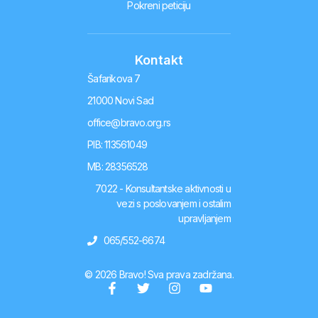
Pokreni peticiju
Kontakt
Šafarikova 7
21000 Novi Sad
office@bravo.org.rs
PIB: 113561049
MB: 28356528
7022 - Konsultantske aktivnosti u
vezi s poslovanjem i ostalim
upravljanjem
065/552-6674
© 2026 Bravo! Sva prava zadržana.