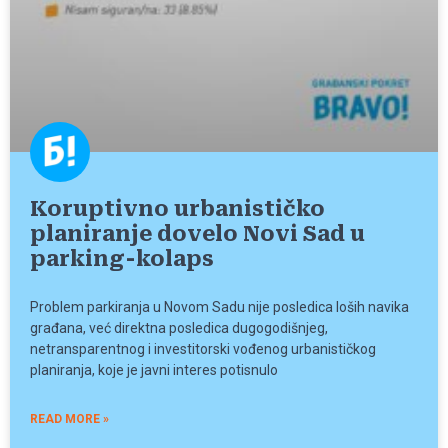
Koruptivno urbanističko
planiranje dovelo Novi Sad u
parking-kolaps
Problem parkiranja u Novom Sadu nije posledica loših navika
građana, već direktna posledica dugogodišnjeg,
netransparentnog i investitorski vođenog urbanističkog
planiranja, koje je javni interes potisnulo
READ MORE »