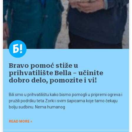
Bravo pomoć stiže u
prihvatilište Bella – učinite
dobro delo, pomozite i vi!
Bili smo u prihvatilištu kako bismo pomogli u pripremi ogreva i
pružili podršku teta Zorki i svim šapicama koje tamo čekaju
bolju sudbinu. Nema humanog
READ MORE »