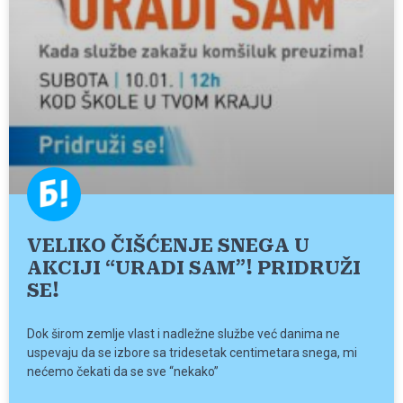
VELIKO ČIŠĆENJE SNEGA U
AKCIJI “URADI SAM”! PRIDRUŽI
SE!
Dok širom zemlje vlast i nadležne službe već danima ne
uspevaju da se izbore sa tridesetak centimetara snega, mi
nećemo čekati da se sve “nekako”