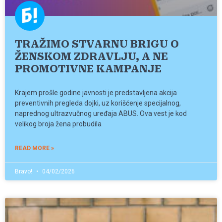
TRAŽIMO STVARNU BRIGU O
ŽENSKOM ZDRAVLJU, A NE
PROMOTIVNE KAMPANJE
Krajem prošle godine javnosti je predstavljena akcija
preventivnih pregleda dojki, uz korišćenje specijalnog,
naprednog ultrazvučnog uređaja ABUS. Ova vest je kod
velikog broja žena probudila
READ MORE »
Bravo!
04/02/2026