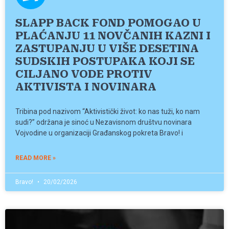
SLAPP BACK FOND POMOGAO U
PLAĆANJU 11 NOVČANIH KAZNI I
ZASTUPANJU U VIŠE DESETINA
SUDSKIH POSTUPAKA KOJI SE
CILJANO VODE PROTIV
AKTIVISTA I NOVINARA
Tribina pod nazivom “Aktivistički život: ko nas tuži, ko nam
sudi?” održana je sinoć u Nezavisnom društvu novinara
Vojvodine u organizaciji Građanskog pokreta Bravo! i
READ MORE »
Bravo!
20/02/2026