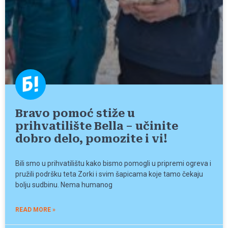
Bravo pomoć stiže u
prihvatilište Bella – učinite
dobro delo, pomozite i vi!
Bili smo u prihvatilištu kako bismo pomogli u pripremi ogreva i
pružili podršku teta Zorki i svim šapicama koje tamo čekaju
bolju sudbinu. Nema humanog
READ MORE »