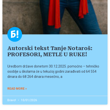
Autorski tekst Tanje Notaroš:
PROFESORI, METLE U RUKE!
Uredbom države donetom 30.12.2025. pomoćno – tehničko
osoblje u školama će u tekućoj godini zarađivati od 64 554
dinara do 68 264 dinara mesečno, a
READ MORE »
Bravo!
10/01/2026