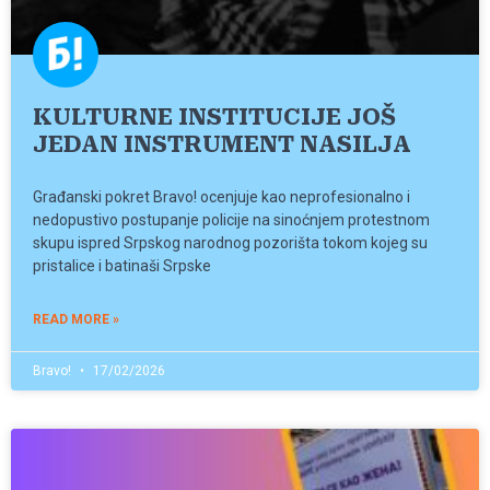
KULTURNE INSTITUCIJE JOŠ
JEDAN INSTRUMENT NASILJA
Građanski pokret Bravo! ocenjuje kao neprofesionalno i
nedopustivo postupanje policije na sinoćnjem protestnom
skupu ispred Srpskog narodnog pozorišta tokom kojeg su
pristalice i batinaši Srpske
READ MORE »
Bravo!
17/02/2026