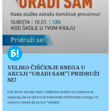
VELIKO ČIŠĆENJE SNEGA U
AKCIJI “URADI SAM”! PRIDRUŽI
SE!
Dok širom zemlje vlast i nadležne službe već danima ne
uspevaju da se izbore sa tridesetak centimetara snega, mi
nećemo čekati da se sve “nekako”