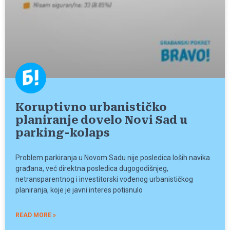
Koruptivno urbanističko
planiranje dovelo Novi Sad u
parking-kolaps
Problem parkiranja u Novom Sadu nije posledica loših navika
građana, već direktna posledica dugogodišnjeg,
netransparentnog i investitorski vođenog urbanističkog
planiranja, koje je javni interes potisnulo
READ MORE »