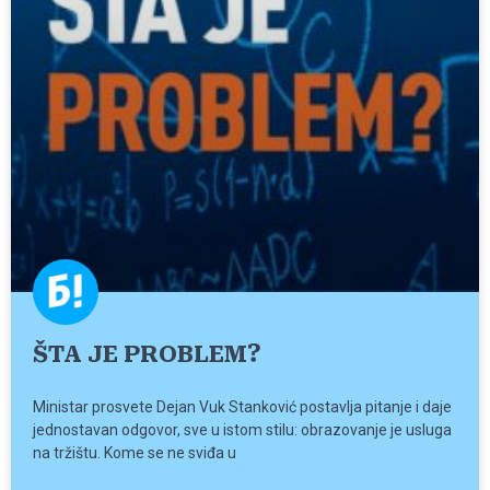
ŠTA JE PROBLEM?
Ministar prosvete Dejan Vuk Stanković postavlja pitanje i daje
jednostavan odgovor, sve u istom stilu: obrazovanje je usluga
na tržištu. Kome se ne sviđa u