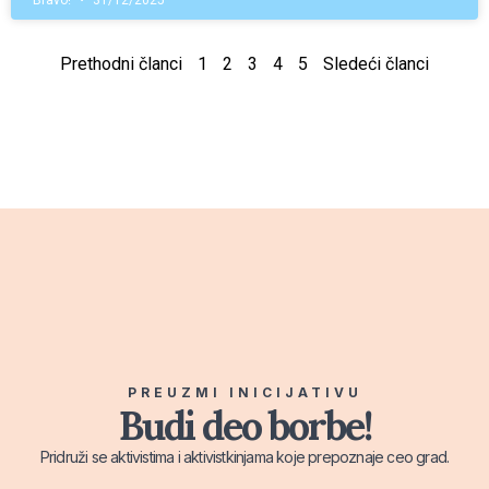
Bravo!
31/12/2025
Prethodni članci
1
2
3
4
5
Sledeći članci
PREUZMI INICIJATIVU
Budi deo borbe!
Pridruži se aktivistima i aktivistkinjama koje prepoznaje ceo grad.