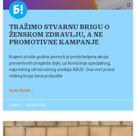
TRAŽIMO STVARNU BRIGU O
ŽENSKOM ZDRAVLJU, A NE
PROMOTIVNE KAMPANJE
Krajem prošle godine javnosti je predstavljena akcija
preventivnih pregleda dojki, uz korišćenje specijalnog,
naprednog ultrazvučnog uređaja ABUS. Ova vest je kod
velikog broja žena probudila
READ MORE »
Bravo!
04/02/2026