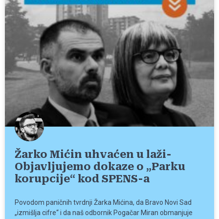
Žarko Mićin uhvaćen u laži-
Objavljujemo dokaze o „Parku
korupcije“ kod SPENS-a
Povodom paničnih tvrdnji Žarka Mićina, da Bravo Novi Sad
„izmišlja cifre“ i da naš odbornik Pogačar Miran obmanjuje