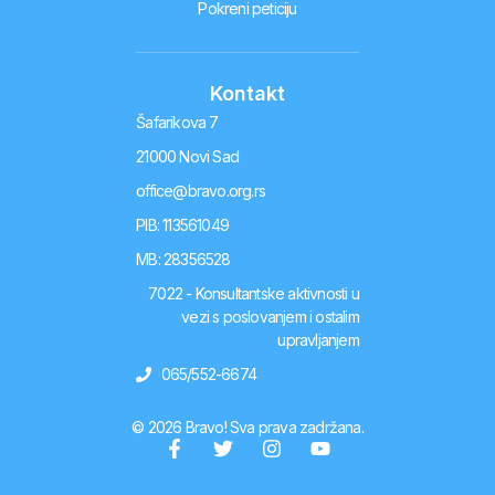
Pokreni peticiju
Kontakt
Šafarikova 7
21000 Novi Sad
office@bravo.org.rs
PIB: 113561049
MB: 28356528
7022 - Konsultantske aktivnosti u
vezi s poslovanjem i ostalim
upravljanjem
065/552-6674
© 2026 Bravo! Sva prava zadržana.