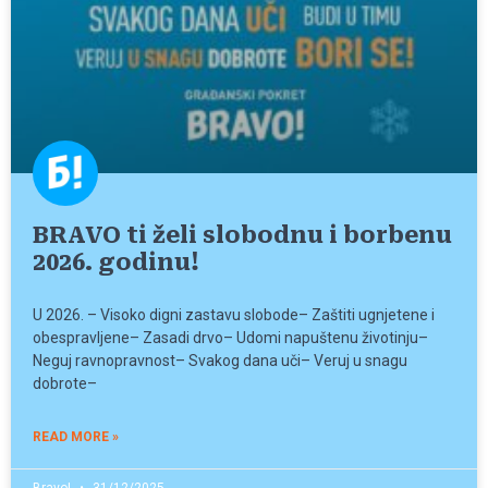
BRAVO ti želi slobodnu i borbenu
2026. godinu!
U 2026. – Visoko digni zastavu slobode– Zaštiti ugnjetene i
obespravljene– Zasadi drvo– Udomi napuštenu životinju–
Neguj ravnopravnost– Svakog dana uči– Veruj u snagu
dobrote–
READ MORE »