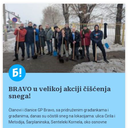
BRAVO u velikoj akciji čišćenja
snega!
Članovi i članice GP Bravo, sa pridruženim građankama i
građanima, danas su očistili sneg na lokacijama: ulica Ćirila i
Metodija, Šarplaninska, Senteleki Kornela, oko osnovne