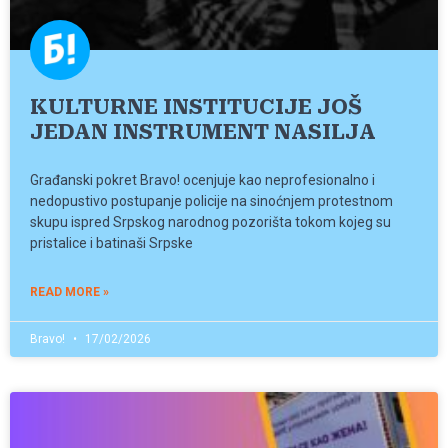
KULTURNE INSTITUCIJE JOŠ
JEDAN INSTRUMENT NASILJA
Građanski pokret Bravo! ocenjuje kao neprofesionalno i
nedopustivo postupanje policije na sinoćnjem protestnom
skupu ispred Srpskog narodnog pozorišta tokom kojeg su
pristalice i batinaši Srpske
READ MORE »
Bravo!
17/02/2026