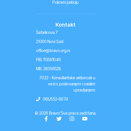
Pokreni peticiju
Kontakt
Šafarikova 7
21000 Novi Sad
office@bravo.org.rs
PIB: 113561049
MB: 28356528
7022 - Konsultantske aktivnosti u
vezi s poslovanjem i ostalim
upravljanjem
065/552-6674
© 2026 Bravo! Sva prava zadržana.