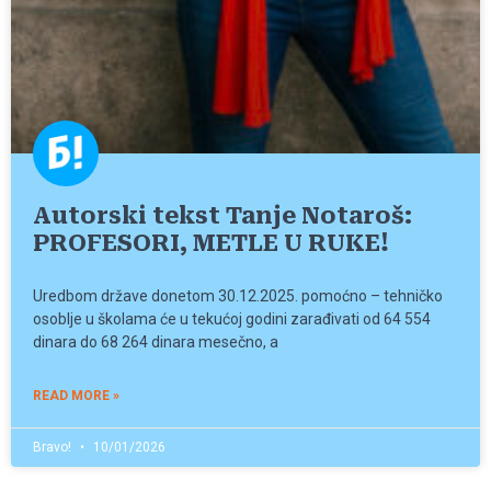
Autorski tekst Tanje Notaroš:
PROFESORI, METLE U RUKE!
Uredbom države donetom 30.12.2025. pomoćno – tehničko
osoblje u školama će u tekućoj godini zarađivati od 64 554
dinara do 68 264 dinara mesečno, a
READ MORE »
Bravo!
10/01/2026