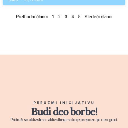
Bravo!
31/12/2025
Prethodni članci
1
2
3
4
5
Sledeći članci
PREUZMI INICIJATIVU
Budi deo borbe!
Pridruži se aktivistima i aktivistkinjama koje prepoznaje ceo grad.