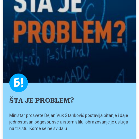
ŠTA JE PROBLEM?
Ministar prosvete Dejan Vuk Stanković postavlja pitanje i daje
jednostavan odgovor, sve u istom stilu: obrazovanje je usluga
na tržištu. Kome se ne sviđa u