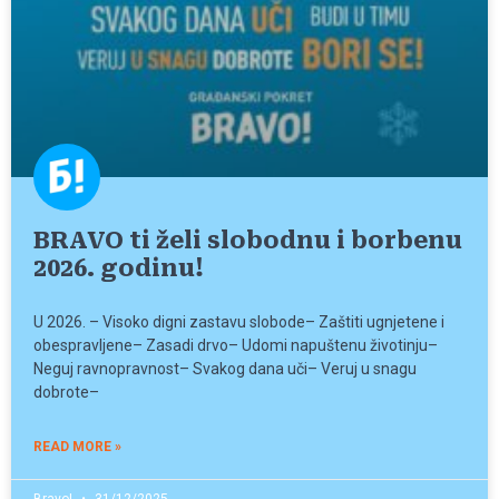
BRAVO ti želi slobodnu i borbenu
2026. godinu!
U 2026. – Visoko digni zastavu slobode– Zaštiti ugnjetene i
obespravljene– Zasadi drvo– Udomi napuštenu životinju–
Neguj ravnopravnost– Svakog dana uči– Veruj u snagu
dobrote–
READ MORE »