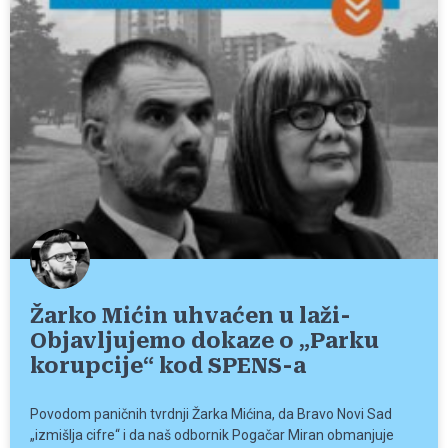
Žarko Mićin uhvaćen u laži-
Objavljujemo dokaze o „Parku
korupcije“ kod SPENS-a
Povodom paničnih tvrdnji Žarka Mićina, da Bravo Novi Sad
„izmišlja cifre“ i da naš odbornik Pogačar Miran obmanjuje