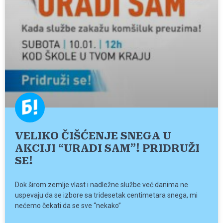
VELIKO ČIŠĆENJE SNEGA U
AKCIJI “URADI SAM”! PRIDRUŽI
SE!
Dok širom zemlje vlast i nadležne službe već danima ne
uspevaju da se izbore sa tridesetak centimetara snega, mi
nećemo čekati da se sve “nekako”