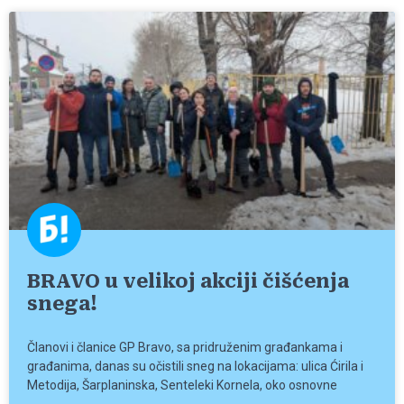
BRAVO u velikoj akciji čišćenja
snega!
Članovi i članice GP Bravo, sa pridruženim građankama i
građanima, danas su očistili sneg na lokacijama: ulica Ćirila i
Metodija, Šarplaninska, Senteleki Kornela, oko osnovne