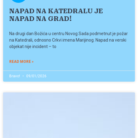
NAPAD NA KATEDRALU JE
NAPAD NA GRAD!
Na drugi dan Božića u centru Novog Sada podmetnut je požar
na Katedrali, odnosno Crkvi imena Marijinog. Napad na verski
objekat nije incident – to
READ MORE »
Bravo!
09/01/2026