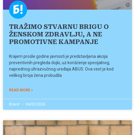
TRAŽIMO STVARNU BRIGU O
ŽENSKOM ZDRAVLJU, A NE
PROMOTIVNE KAMPANJE
Krajem prošle godine javnosti je predstavljena akcija
preventivnih pregleda dojki, uz korišćenje specijalnog,
naprednog ultrazvučnog uređaja ABUS. Ova vest je kod
velikog broja žena probudila
READ MORE »
Bravo!
04/02/2026