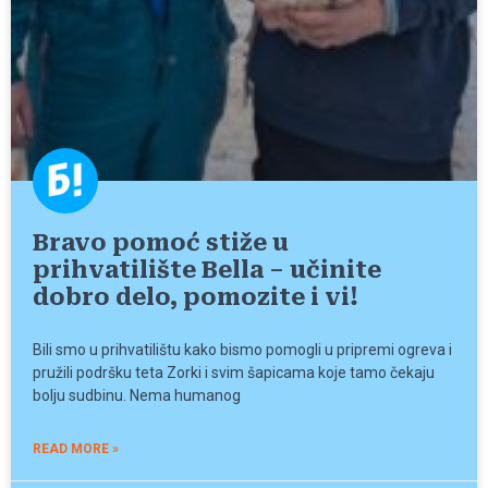
Bravo pomoć stiže u
prihvatilište Bella – učinite
dobro delo, pomozite i vi!
Bili smo u prihvatilištu kako bismo pomogli u pripremi ogreva i
pružili podršku teta Zorki i svim šapicama koje tamo čekaju
bolju sudbinu. Nema humanog
READ MORE »