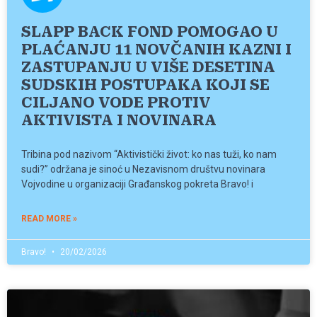
SLAPP BACK FOND POMOGAO U
PLAĆANJU 11 NOVČANIH KAZNI I
ZASTUPANJU U VIŠE DESETINA
SUDSKIH POSTUPAKA KOJI SE
CILJANO VODE PROTIV
AKTIVISTA I NOVINARA
Tribina pod nazivom “Aktivistički život: ko nas tuži, ko nam
sudi?” održana je sinoć u Nezavisnom društvu novinara
Vojvodine u organizaciji Građanskog pokreta Bravo! i
READ MORE »
Bravo!
20/02/2026