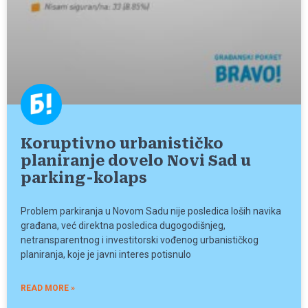
Koruptivno urbanističko
planiranje dovelo Novi Sad u
parking-kolaps
Problem parkiranja u Novom Sadu nije posledica loših navika
građana, već direktna posledica dugogodišnjeg,
netransparentnog i investitorski vođenog urbanističkog
planiranja, koje je javni interes potisnulo
READ MORE »