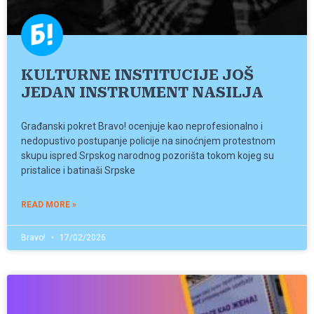
KULTURNE INSTITUCIJE JOŠ
JEDAN INSTRUMENT NASILJA
Građanski pokret Bravo! ocenjuje kao neprofesionalno i
nedopustivo postupanje policije na sinoćnjem protestnom
skupu ispred Srpskog narodnog pozorišta tokom kojeg su
pristalice i batinaši Srpske
READ MORE »
Bravo!
17/02/2026