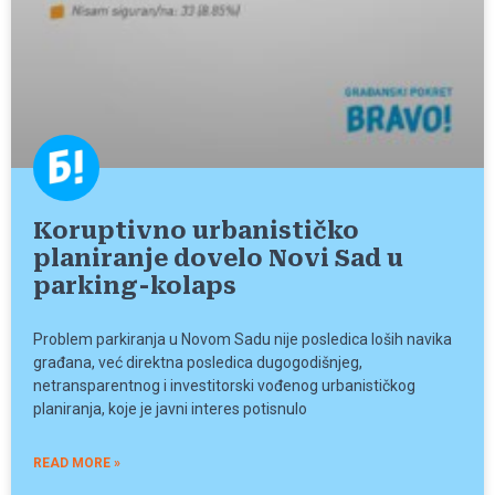
Koruptivno urbanističko
planiranje dovelo Novi Sad u
parking-kolaps
Problem parkiranja u Novom Sadu nije posledica loših navika
građana, već direktna posledica dugogodišnjeg,
netransparentnog i investitorski vođenog urbanističkog
planiranja, koje je javni interes potisnulo
READ MORE »