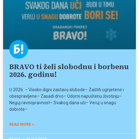
BRAVO ti želi slobodnu i borbenu
2026. godinu!
U 2026. – Visoko digni zastavu slobode– Zaštiti ugnjetene i
obespravljene– Zasadi drvo– Udomi napuštenu životinju–
Neguj ravnopravnost– Svakog dana uči– Veruj u snagu
dobrote–
READ MORE »