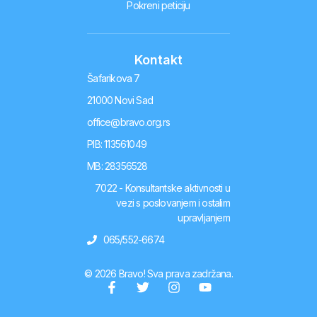
Pokreni peticiju
Kontakt
Šafarikova 7
21000 Novi Sad
office@bravo.org.rs
PIB: 113561049
MB: 28356528
7022 - Konsultantske aktivnosti u
vezi s poslovanjem i ostalim
upravljanjem
065/552-6674
© 2026 Bravo! Sva prava zadržana.