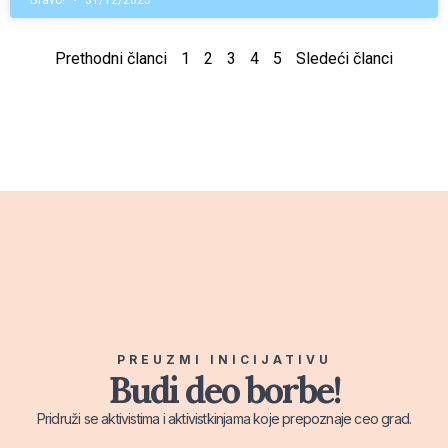
Bravo!
31/12/2025
Prethodni članci
1
2
3
4
5
Sledeći članci
PREUZMI INICIJATIVU
Budi deo borbe!
Pridruži se aktivistima i aktivistkinjama koje prepoznaje ceo grad.