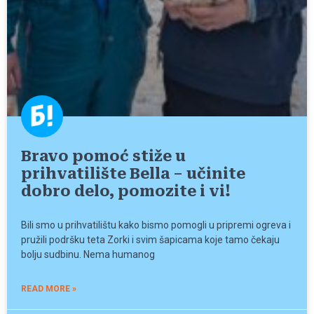
Bravo pomoć stiže u
prihvatilište Bella – učinite
dobro delo, pomozite i vi!
Bili smo u prihvatilištu kako bismo pomogli u pripremi ogreva i
pružili podršku teta Zorki i svim šapicama koje tamo čekaju
bolju sudbinu. Nema humanog
READ MORE »