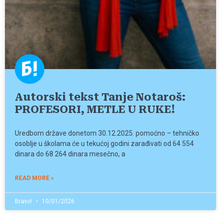
Autorski tekst Tanje Notaroš:
PROFESORI, METLE U RUKE!
Uredbom države donetom 30.12.2025. pomoćno – tehničko
osoblje u školama će u tekućoj godini zarađivati od 64 554
dinara do 68 264 dinara mesečno, a
READ MORE »
Bravo!
10/01/2026