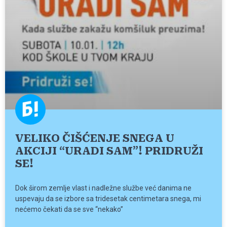
VELIKO ČIŠĆENJE SNEGA U
AKCIJI “URADI SAM”! PRIDRUŽI
SE!
Dok širom zemlje vlast i nadležne službe već danima ne
uspevaju da se izbore sa tridesetak centimetara snega, mi
nećemo čekati da se sve “nekako”