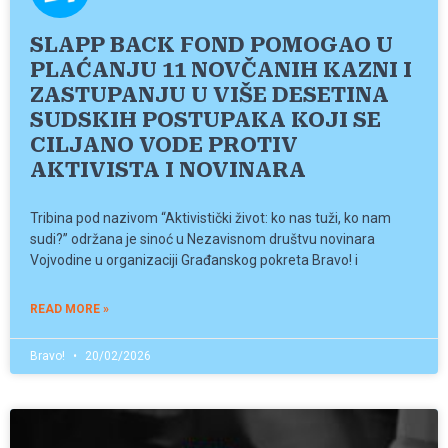
SLAPP BACK FOND POMOGAO U
PLAĆANJU 11 NOVČANIH KAZNI I
ZASTUPANJU U VIŠE DESETINA
SUDSKIH POSTUPAKA KOJI SE
CILJANO VODE PROTIV
AKTIVISTA I NOVINARA
Tribina pod nazivom “Aktivistički život: ko nas tuži, ko nam
sudi?” održana je sinoć u Nezavisnom društvu novinara
Vojvodine u organizaciji Građanskog pokreta Bravo! i
READ MORE »
Bravo!
20/02/2026