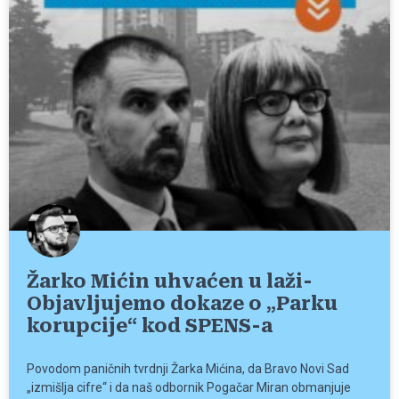
Žarko Mićin uhvaćen u laži-
Objavljujemo dokaze o „Parku
korupcije“ kod SPENS-a
Povodom paničnih tvrdnji Žarka Mićina, da Bravo Novi Sad
„izmišlja cifre“ i da naš odbornik Pogačar Miran obmanjuje