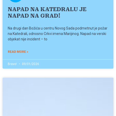
NAPAD NA KATEDRALU JE
NAPAD NA GRAD!
Na drugi dan Božića u centru Novog Sada podmetnut je požar
na Katedrali, odnosno Crkvi imena Marijinog. Napad na verski
objekat nije incident – to
READ MORE »
Bravo!
09/01/2026