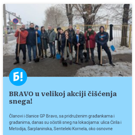
BRAVO u velikoj akciji čišćenja
snega!
Članovi i članice GP Bravo, sa pridruženim građankama i
građanima, danas su očistili sneg na lokacijama: ulica Ćirila i
Metodija, Šarplaninska, Senteleki Kornela, oko osnovne