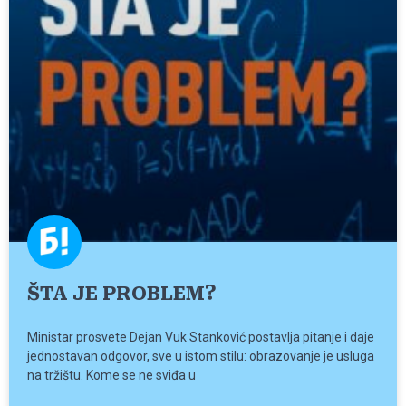
ŠTA JE PROBLEM?
Ministar prosvete Dejan Vuk Stanković postavlja pitanje i daje
jednostavan odgovor, sve u istom stilu: obrazovanje je usluga
na tržištu. Kome se ne sviđa u