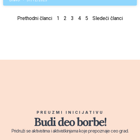
Bravo!
31/12/2025
Prethodni članci
1
2
3
4
5
Sledeći članci
PREUZMI INICIJATIVU
Budi deo borbe!
Pridruži se aktivistima i aktivistkinjama koje prepoznaje ceo grad.