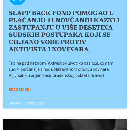
SLAPP BACK FOND POMOGAO U
PLAĆANJU 11 NOVČANIH KAZNI I
ZASTUPANJU U VIŠE DESETINA
SUDSKIH POSTUPAKA KOJI SE
CILJANO VODE PROTIV
AKTIVISTA I NOVINARA
Tribina pod nazivom “Aktivistički život: ko nas tuži, ko nam
sudi?” održana je sinoć u Nezavisnom društvu novinara
Vojvodine u organizaciji Građanskog pokreta Bravo! i
READ MORE »
Bravo!
20/02/2026