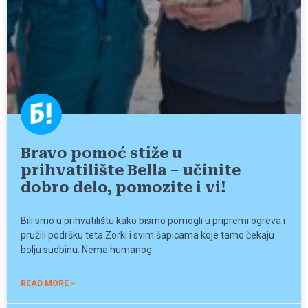
Bravo pomoć stiže u
prihvatilište Bella – učinite
dobro delo, pomozite i vi!
Bili smo u prihvatilištu kako bismo pomogli u pripremi ogreva i
pružili podršku teta Zorki i svim šapicama koje tamo čekaju
bolju sudbinu. Nema humanog
READ MORE »