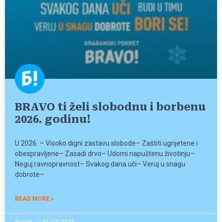
BRAVO ti želi slobodnu i borbenu
2026. godinu!
U 2026. – Visoko digni zastavu slobode– Zaštiti ugnjetene i
obespravljene– Zasadi drvo– Udomi napuštenu životinju–
Neguj ravnopravnost– Svakog dana uči– Veruj u snagu
dobrote–
READ MORE »