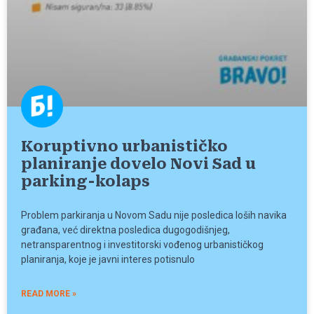
Koruptivno urbanističko
planiranje dovelo Novi Sad u
parking-kolaps
Problem parkiranja u Novom Sadu nije posledica loših navika
građana, već direktna posledica dugogodišnjeg,
netransparentnog i investitorski vođenog urbanističkog
planiranja, koje je javni interes potisnulo
READ MORE »