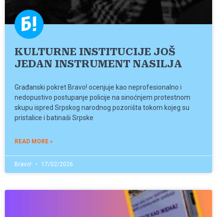
KULTURNE INSTITUCIJE JOŠ
JEDAN INSTRUMENT NASILJA
Građanski pokret Bravo! ocenjuje kao neprofesionalno i
nedopustivo postupanje policije na sinoćnjem protestnom
skupu ispred Srpskog narodnog pozorišta tokom kojeg su
pristalice i batinaši Srpske
READ MORE »
Bravo!
17/02/2026