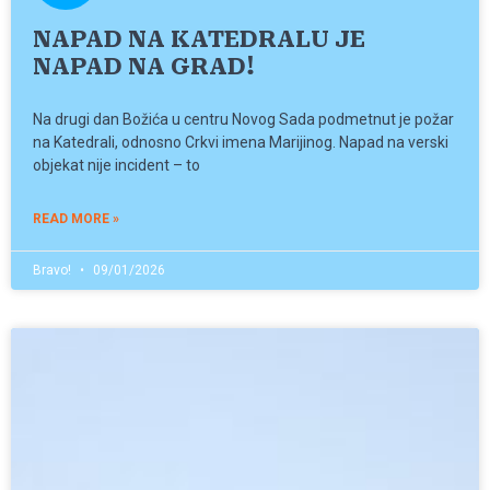
NAPAD NA KATEDRALU JE
NAPAD NA GRAD!
Na drugi dan Božića u centru Novog Sada podmetnut je požar
na Katedrali, odnosno Crkvi imena Marijinog. Napad na verski
objekat nije incident – to
READ MORE »
Bravo!
09/01/2026