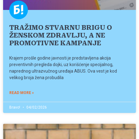
TRAŽIMO STVARNU BRIGU O
ŽENSKOM ZDRAVLJU, A NE
PROMOTIVNE KAMPANJE
Krajem prošle godine javnosti je predstavljena akcija
preventivnih pregleda dojki, uz korišćenje specijalnog,
naprednog ultrazvučnog uređaja ABUS. Ova vest je kod
velikog broja žena probudila
READ MORE »
Bravo!
04/02/2026