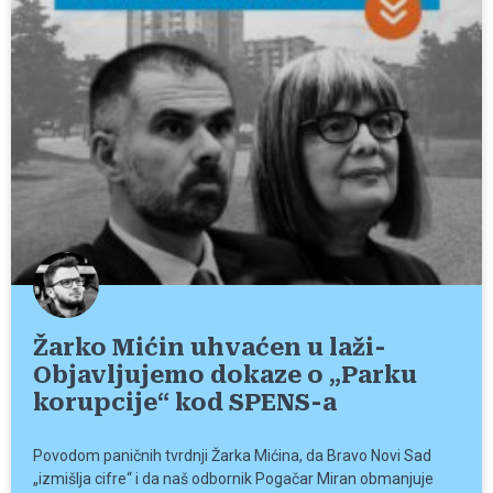
Žarko Mićin uhvaćen u laži-
Objavljujemo dokaze o „Parku
korupcije“ kod SPENS-a
Povodom paničnih tvrdnji Žarka Mićina, da Bravo Novi Sad
„izmišlja cifre“ i da naš odbornik Pogačar Miran obmanjuje