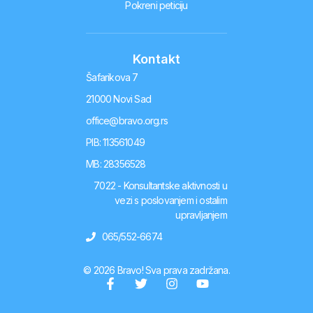
Pokreni peticiju
Kontakt
Šafarikova 7
21000 Novi Sad
office@bravo.org.rs
PIB: 113561049
MB: 28356528
7022 - Konsultantske aktivnosti u
vezi s poslovanjem i ostalim
upravljanjem
065/552-6674
© 2026 Bravo! Sva prava zadržana.