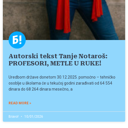
Autorski tekst Tanje Notaroš:
PROFESORI, METLE U RUKE!
Uredbom države donetom 30.12.2025. pomoćno – tehničko
osoblje u školama će u tekućoj godini zarađivati od 64 554
dinara do 68 264 dinara mesečno, a
READ MORE »
Bravo!
10/01/2026