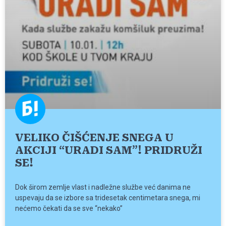
VELIKO ČIŠĆENJE SNEGA U
AKCIJI “URADI SAM”! PRIDRUŽI
SE!
Dok širom zemlje vlast i nadležne službe već danima ne
uspevaju da se izbore sa tridesetak centimetara snega, mi
nećemo čekati da se sve “nekako”