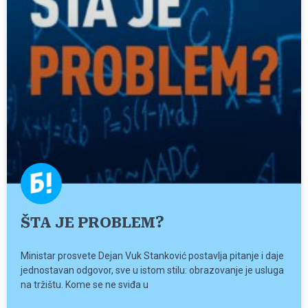
ŠTA JE PROBLEM?
Ministar prosvete Dejan Vuk Stanković postavlja pitanje i daje
jednostavan odgovor, sve u istom stilu: obrazovanje je usluga
na tržištu. Kome se ne sviđa u