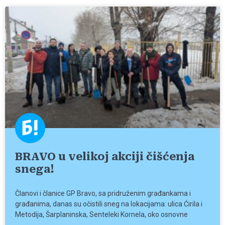
BRAVO u velikoj akciji čišćenja
snega!
Članovi i članice GP Bravo, sa pridruženim građankama i
građanima, danas su očistili sneg na lokacijama: ulica Ćirila i
Metodija, Šarplaninska, Senteleki Kornela, oko osnovne