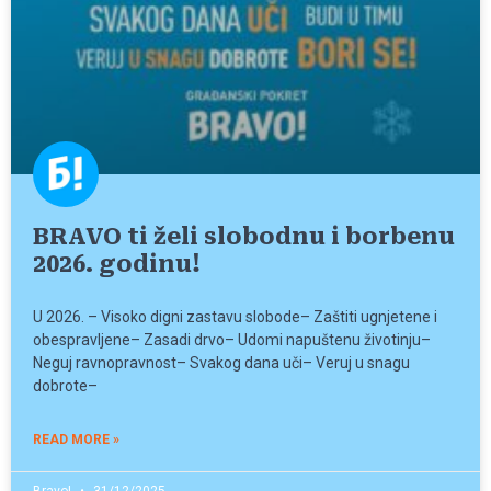
BRAVO ti želi slobodnu i borbenu
2026. godinu!
U 2026. – Visoko digni zastavu slobode– Zaštiti ugnjetene i
obespravljene– Zasadi drvo– Udomi napuštenu životinju–
Neguj ravnopravnost– Svakog dana uči– Veruj u snagu
dobrote–
READ MORE »