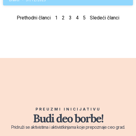
Bravo!
31/12/2025
Prethodni članci
1
2
3
4
5
Sledeći članci
PREUZMI INICIJATIVU
Budi deo borbe!
Pridruži se aktivistima i aktivistkinjama koje prepoznaje ceo grad.