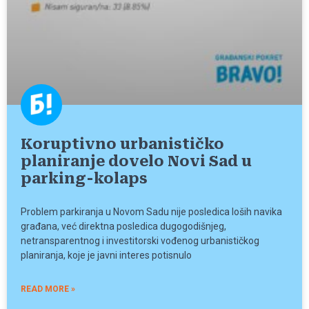
Koruptivno urbanističko
planiranje dovelo Novi Sad u
parking-kolaps
Problem parkiranja u Novom Sadu nije posledica loših navika
građana, već direktna posledica dugogodišnjeg,
netransparentnog i investitorski vođenog urbanističkog
planiranja, koje je javni interes potisnulo
READ MORE »