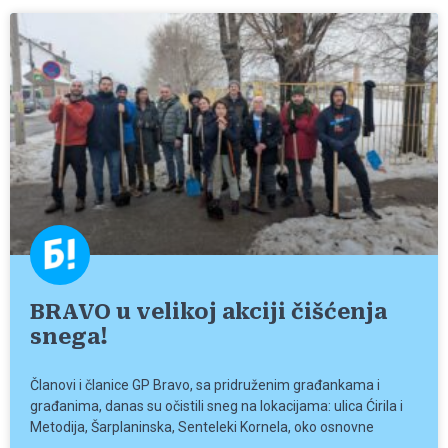
BRAVO u velikoj akciji čišćenja
snega!
Članovi i članice GP Bravo, sa pridruženim građankama i
građanima, danas su očistili sneg na lokacijama: ulica Ćirila i
Metodija, Šarplaninska, Senteleki Kornela, oko osnovne