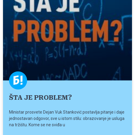
ŠTA JE PROBLEM?
Ministar prosvete Dejan Vuk Stanković postavlja pitanje i daje
jednostavan odgovor, sve u istom stilu: obrazovanje je usluga
na tržištu. Kome se ne sviđa u