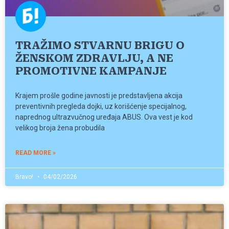
TRAŽIMO STVARNU BRIGU O
ŽENSKOM ZDRAVLJU, A NE
PROMOTIVNE KAMPANJE
Krajem prošle godine javnosti je predstavljena akcija
preventivnih pregleda dojki, uz korišćenje specijalnog,
naprednog ultrazvučnog uređaja ABUS. Ova vest je kod
velikog broja žena probudila
READ MORE »
Bravo!
04/02/2026