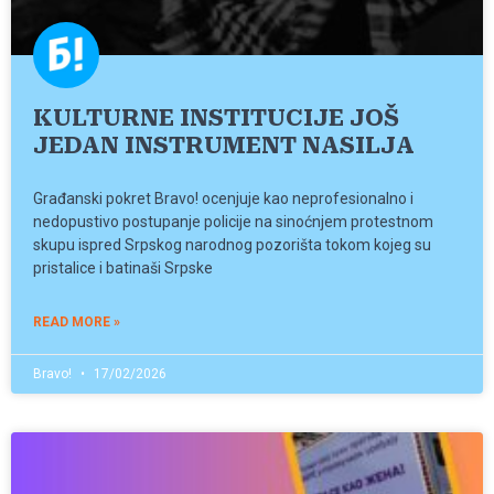
KULTURNE INSTITUCIJE JOŠ
JEDAN INSTRUMENT NASILJA
Građanski pokret Bravo! ocenjuje kao neprofesionalno i
nedopustivo postupanje policije na sinoćnjem protestnom
skupu ispred Srpskog narodnog pozorišta tokom kojeg su
pristalice i batinaši Srpske
READ MORE »
Bravo!
17/02/2026