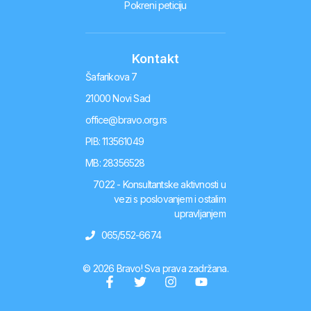
Pokreni peticiju
Kontakt
Šafarikova 7
21000 Novi Sad
office@bravo.org.rs
PIB: 113561049
MB: 28356528
7022 - Konsultantske aktivnosti u
vezi s poslovanjem i ostalim
upravljanjem
065/552-6674
© 2026 Bravo! Sva prava zadržana.