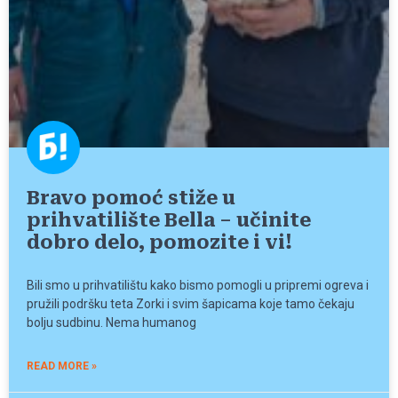
Bravo pomoć stiže u
prihvatilište Bella – učinite
dobro delo, pomozite i vi!
Bili smo u prihvatilištu kako bismo pomogli u pripremi ogreva i
pružili podršku teta Zorki i svim šapicama koje tamo čekaju
bolju sudbinu. Nema humanog
READ MORE »