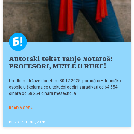
Autorski tekst Tanje Notaroš:
PROFESORI, METLE U RUKE!
Uredbom države donetom 30.12.2025. pomoćno – tehničko
osoblje u školama će u tekućoj godini zarađivati od 64 554
dinara do 68 264 dinara mesečno, a
READ MORE »
Bravo!
10/01/2026