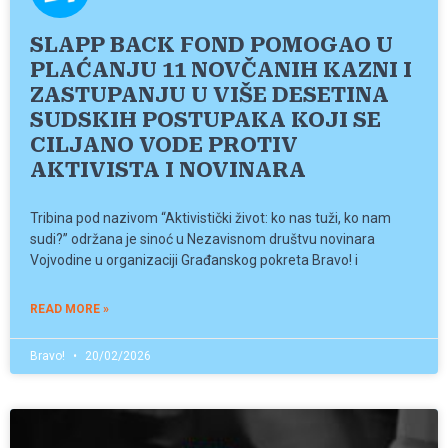
SLAPP BACK FOND POMOGAO U
PLAĆANJU 11 NOVČANIH KAZNI I
ZASTUPANJU U VIŠE DESETINA
SUDSKIH POSTUPAKA KOJI SE
CILJANO VODE PROTIV
AKTIVISTA I NOVINARA
Tribina pod nazivom “Aktivistički život: ko nas tuži, ko nam
sudi?” održana je sinoć u Nezavisnom društvu novinara
Vojvodine u organizaciji Građanskog pokreta Bravo! i
READ MORE »
Bravo!
20/02/2026