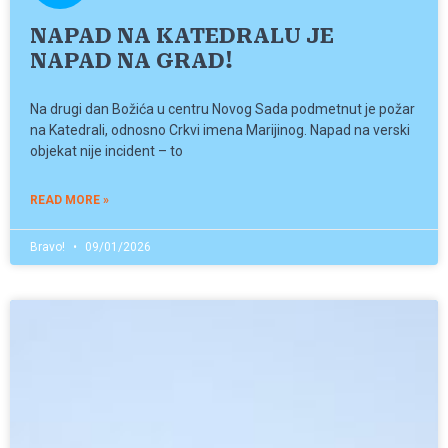
NAPAD NA KATEDRALU JE
NAPAD NA GRAD!
Na drugi dan Božića u centru Novog Sada podmetnut je požar
na Katedrali, odnosno Crkvi imena Marijinog. Napad na verski
objekat nije incident – to
READ MORE »
Bravo!
09/01/2026