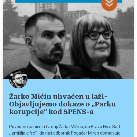
Žarko Mićin uhvaćen u laži-
Objavljujemo dokaze o „Parku
korupcije“ kod SPENS-a
Povodom paničnih tvrdnji Žarka Mićina, da Bravo Novi Sad
„izmišlja cifre“ i da naš odbornik Pogačar Miran obmanjuje