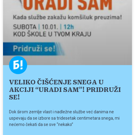
VELIKO ČIŠĆENJE SNEGA U
AKCIJI “URADI SAM”! PRIDRUŽI
SE!
Dok širom zemlje vlast i nadležne službe već danima ne
uspevaju da se izbore sa tridesetak centimetara snega, mi
nećemo čekati da se sve “nekako”