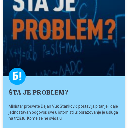
ŠTA JE PROBLEM?
Ministar prosvete Dejan Vuk Stanković postavlja pitanje i daje
jednostavan odgovor, sve u istom stilu: obrazovanje je usluga
na tržištu. Kome se ne sviđa u