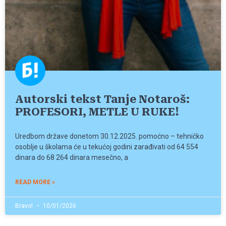
Autorski tekst Tanje Notaroš:
PROFESORI, METLE U RUKE!
Uredbom države donetom 30.12.2025. pomoćno – tehničko
osoblje u školama će u tekućoj godini zarađivati od 64 554
dinara do 68 264 dinara mesečno, a
READ MORE »
Bravo!
10/01/2026