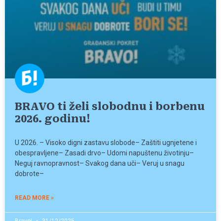
BRAVO ti želi slobodnu i borbenu
2026. godinu!
U 2026. – Visoko digni zastavu slobode– Zaštiti ugnjetene i
obespravljene– Zasadi drvo– Udomi napuštenu životinju–
Neguj ravnopravnost– Svakog dana uči– Veruj u snagu
dobrote–
READ MORE »