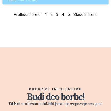
Bravo!
31/12/2025
Prethodni članci
1
2
3
4
5
Sledeći članci
PREUZMI INICIJATIVU
Budi deo borbe!
Pridruži se aktivistima i aktivistkinjama koje prepoznaje ceo grad.