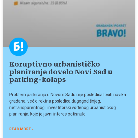
Koruptivno urbanističko
planiranje dovelo Novi Sad u
parking-kolaps
Problem parkiranja u Novom Sadu nije posledica loših navika
građana, već direktna posledica dugogodišnjeg,
netransparentnog i investitorski vođenog urbanističkog
planiranja, koje je javni interes potisnulo
READ MORE »