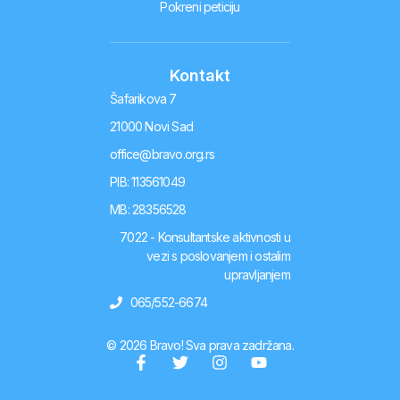
Pokreni peticiju
Kontakt
Šafarikova 7
21000 Novi Sad
office@bravo.org.rs
PIB: 113561049
MB: 28356528
7022 - Konsultantske aktivnosti u
vezi s poslovanjem i ostalim
upravljanjem
065/552-6674
© 2026 Bravo! Sva prava zadržana.