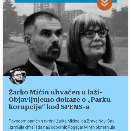
Žarko Mićin uhvaćen u laži-
Objavljujemo dokaze o „Parku
korupcije“ kod SPENS-a
Povodom paničnih tvrdnji Žarka Mićina, da Bravo Novi Sad
„izmišlja cifre“ i da naš odbornik Pogačar Miran obmanjuje