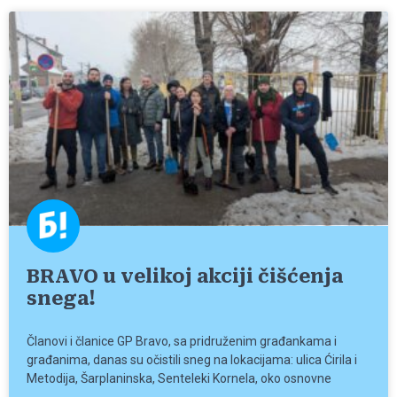
BRAVO u velikoj akciji čišćenja
snega!
Članovi i članice GP Bravo, sa pridruženim građankama i
građanima, danas su očistili sneg na lokacijama: ulica Ćirila i
Metodija, Šarplaninska, Senteleki Kornela, oko osnovne