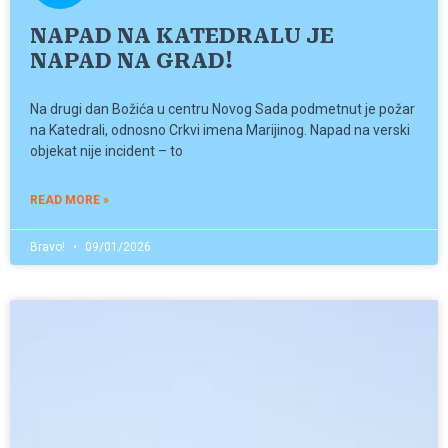
NAPAD NA KATEDRALU JE
NAPAD NA GRAD!
Na drugi dan Božića u centru Novog Sada podmetnut je požar
na Katedrali, odnosno Crkvi imena Marijinog. Napad na verski
objekat nije incident – to
READ MORE »
Bravo!
09/01/2026