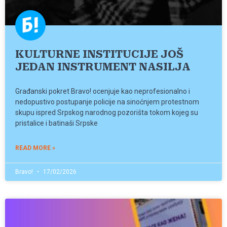
KULTURNE INSTITUCIJE JOŠ
JEDAN INSTRUMENT NASILJA
Građanski pokret Bravo! ocenjuje kao neprofesionalno i
nedopustivo postupanje policije na sinoćnjem protestnom
skupu ispred Srpskog narodnog pozorišta tokom kojeg su
pristalice i batinaši Srpske
READ MORE »
Bravo!
17/02/2026