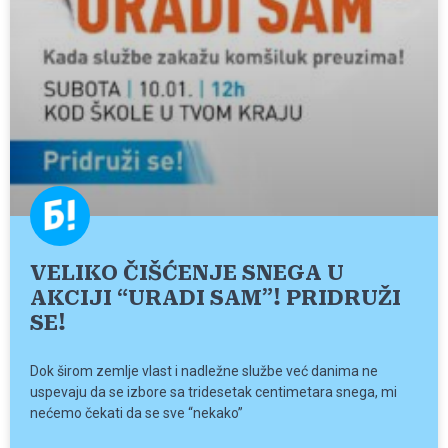
VELIKO ČIŠĆENJE SNEGA U
AKCIJI “URADI SAM”! PRIDRUŽI
SE!
Dok širom zemlje vlast i nadležne službe već danima ne
uspevaju da se izbore sa tridesetak centimetara snega, mi
nećemo čekati da se sve “nekako”