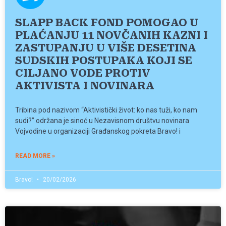
SLAPP BACK FOND POMOGAO U
PLAĆANJU 11 NOVČANIH KAZNI I
ZASTUPANJU U VIŠE DESETINA
SUDSKIH POSTUPAKA KOJI SE
CILJANO VODE PROTIV
AKTIVISTA I NOVINARA
Tribina pod nazivom “Aktivistički život: ko nas tuži, ko nam
sudi?” održana je sinoć u Nezavisnom društvu novinara
Vojvodine u organizaciji Građanskog pokreta Bravo! i
READ MORE »
Bravo!
20/02/2026