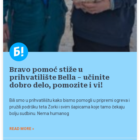
Bravo pomoć stiže u
prihvatilište Bella – učinite
dobro delo, pomozite i vi!
Bili smo u prihvatilištu kako bismo pomogli u pripremi ogreva i
pružili podršku teta Zorki i svim šapicama koje tamo čekaju
bolju sudbinu. Nema humanog
READ MORE »