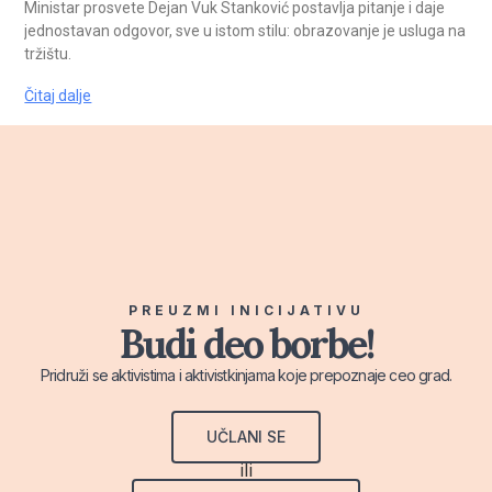
Ministar prosvete Dejan Vuk Stanković postavlja pitanje i daje
jednostavan odgovor, sve u istom stilu: obrazovanje je usluga na
tržištu.
Čitaj dalje
PREUZMI INICIJATIVU
Budi deo borbe!
Pridruži se aktivistima i aktivistkinjama koje prepoznaje ceo grad.
UČLANI SE
ili