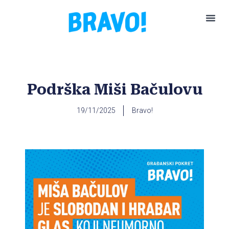
Pokreni P
Podrška Miši Bačulovu
19/11/2025
Bravo!