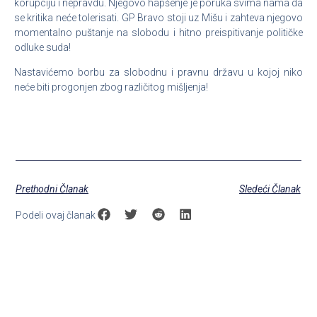
korupciju i nepravdu. Njegovo hapšenje je poruka svima nama da
se kritika neće tolerisati. GP Bravo stoji uz Mišu i zahteva njegovo
momentalno puštanje na slobodu i hitno preispitivanje političke
odluke suda!
Nastavićemo borbu za slobodnu i pravnu državu u kojoj niko
neće biti progonjen zbog različitog mišljenja!
Prethodni Članak
Sledeći Članak
Podeli ovaj članak