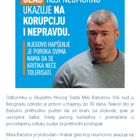
Odborniku u Skupštini Novog Sada Miši Bačulovu Viši sud u
Beogradu odredio je pritvor u trajanju do 30 dana. Nakon što
je
Bačulov prethodno pušten da se brani sa slobode, ipak je
usvojena žalba Višeg javnog tužilaštva i preinačena u
prvostepenu odluku sudije za prethodni postupak.
Miša Bačulov je slobodan i hrabar glas koji neumorno ukazuje na