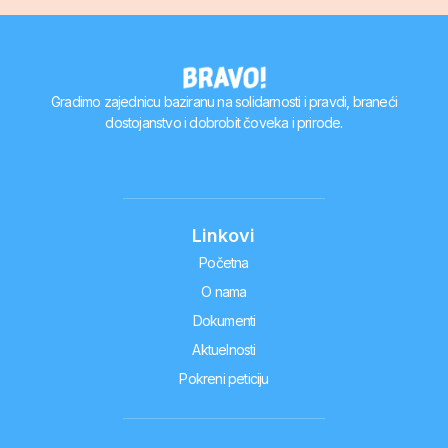
Gradimo zajednicu baziranu na solidarnosti i pravdi, braneći
dostojanstvo i dobrobit čoveka i prirode.
Linkovi
Početna
O nama
Dokumenti
Aktuelnosti
Pokreni peticiju