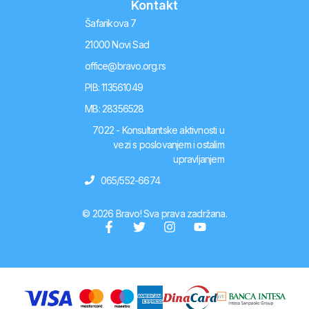
Kontakt
Šafarikova 7
21000 Novi Sad
office@bravo.org.rs
PIB: 113561049
MB: 28356528
7022 - Konsultantske aktivnosti u
vezi s poslovanjem i ostalim
upravljanjem
065/552-6674
© 2026 Bravo! Sva prava zadržana.