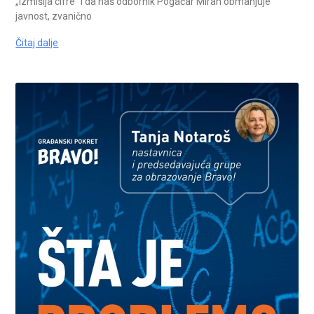
„izmišlja cifre“ i da naš odbornik Pogačar Miran obmanjuje
javnost, zvanično
Čitaj dalje