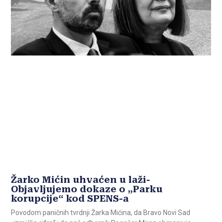
Žarko Mićin uhvaćen u laži-
Objavljujemo dokaze o „Parku
korupcije“ kod SPENS-a
Povodom paničnih tvrdnji Žarka Mićina, da Bravo Novi Sad