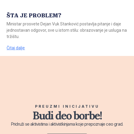
ŠTA JE PROBLEM?
Ministar prosvete Dejan Vuk Stanković postavlja pitanje i daje
jednostavan odgovor, sve u istom stilu: obrazovanje je usluga na
tržištu.
Čitaj dalje
PREUZMI INICIJATIVU
Budi deo borbe!
Pridruži se aktivistima i aktivistkinjama koje prepoznaje ceo grad.