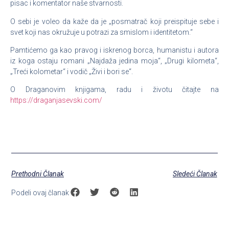
pisac i komentator naše stvarnosti.
O sebi je voleo da kaže da je „posmatrač koji preispituje sebe i
svet koji nas okružuje u potrazi za smislom i identitetom.“
Pamtićemo ga kao pravog i iskrenog borca, humanistu i autora
iz koga ostaju romani „Najdaža jedina moja“, „Drugi kilometa“,
„Treći kolometar“ i vodič „Živi i bori se“.
O Draganovim knjigama, radu i životu čitajte na
https://draganjasevski.com/
Prethodni Članak
Sledeći Članak
Podeli ovaj članak