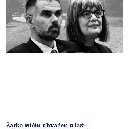
Žarko Mićin uhvaćen u laži-