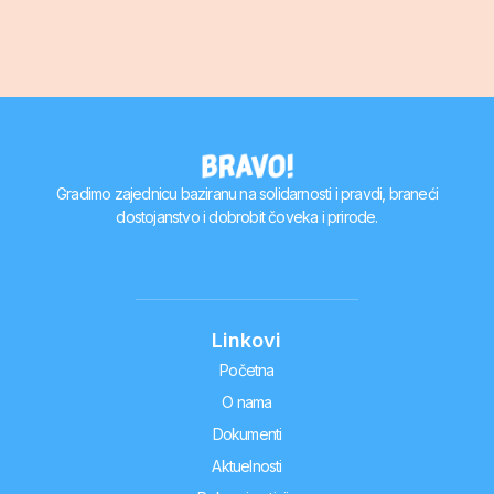
Gradimo zajednicu baziranu na solidarnosti i pravdi, braneći
dostojanstvo i dobrobit čoveka i prirode.
Linkovi
Početna
O nama
Dokumenti
Aktuelnosti