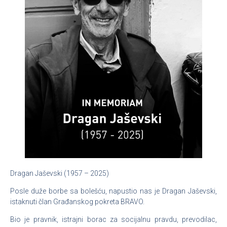
Dragan Jaševski (1957 – 2025)
Posle duže borbe sa bolešću, napustio nas je Dragan Jaševski,
istaknuti član Građanskog pokreta BRAVO.
Bio je pravnik, istrajni borac za socijalnu pravdu, prevodilac,