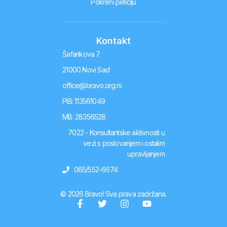
Pokreni peticiju
Kontakt
Šafarikova 7
21000 Novi Sad
office@bravo.org.rs
PIB: 113561049
MB: 28356528
7022 - Konsultantske aktivnosti u
vezi s poslovanjem i ostalim
upravljanjem
065/552-6674
© 2026 Bravo! Sva prava zadržana.