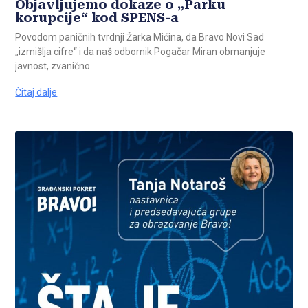
Objavljujemo dokaze o „Parku
korupcije“ kod SPENS-a
Povodom paničnih tvrdnji Žarka Mićina, da Bravo Novi Sad
„izmišlja cifre“ i da naš odbornik Pogačar Miran obmanjuje
javnost, zvanično
Čitaj dalje