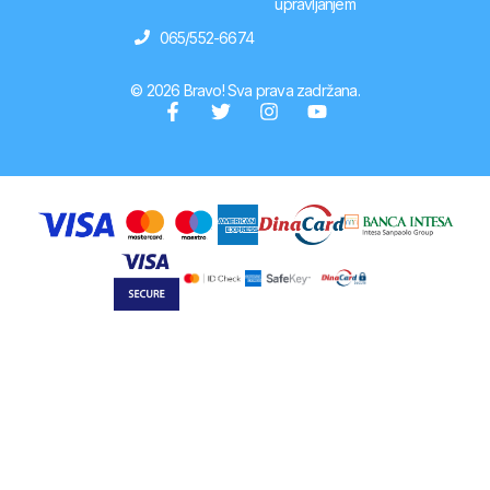
upravljanjem
065/552-6674
© 2026 Bravo! Sva prava zadržana.