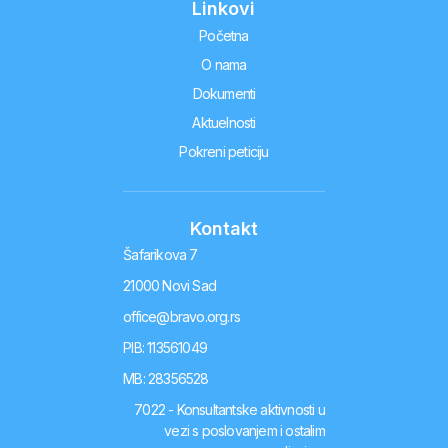
Linkovi
Početna
O nama
Dokumenti
Aktuelnosti
Pokreni peticiju
Kontakt
Šafarikova 7
21000 Novi Sad
office@bravo.org.rs
PIB: 113561049
MB: 28356528
7022 - Konsultantske aktivnosti u
vezi s poslovanjem i ostalim