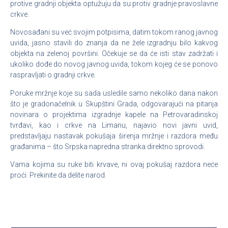
protive gradnji objekta optužuju da su protiv gradnje pravoslavne
crkve.
Novosađani su već svojim potpisima, datim tokom ranog javnog
uvida, jasno stavili do znanja da ne žele izgradnju bilo kakvog
objekta na zelenoj površini. Očekuje se da će isti stav zadržati i
ukoliko dođe do novog javnog uvida, tokom kojeg će se ponovo
raspravljati o gradnji crkve.
Poruke mržnje koje su sada usledile samo nekoliko dana nakon
što je gradonačelnik u Skupštini Grada, odgovarajući na pitanja
novinara o projektima izgradnje kapele na Petrovaradinskoj
tvrđavi, kao i crkve na Limanu, najavio novi javni uvid,
predstavljaju nastavak pokušaja širenja mržnje i razdora među
građanima – što Srpska napredna stranka direktno sprovodi.
Vama kojima su ruke biti krvave, ni ovaj pokušaj razdora neće
proći. Prekinite da delite narod.