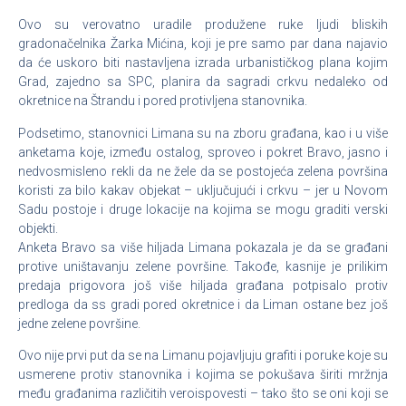
Ovo su verovatno uradile produžene ruke ljudi bliskih
gradonačelnika Žarka Mićina, koji je pre samo par dana najavio
da će uskoro biti nastavljena izrada urbanističkog plana kojim
Grad, zajedno sa SPC, planira da sagradi crkvu nedaleko od
okretnice na Štrandu i pored protivljena stanovnika.
Podsetimo, stanovnici Limana su na zboru građana, kao i u više
anketama koje, između ostalog, sproveo i pokret Bravo, jasno i
nedvosmisleno rekli da ne žele da se postojeća zelena površina
koristi za bilo kakav objekat – uključujući i crkvu – jer u Novom
Sadu postoje i druge lokacije na kojima se mogu graditi verski
objekti.
Anketa Bravo sa više hiljada Limana pokazala je da se građani
protive uništavanju zelene površine. Takođe, kasnije je prilikim
predaja prigovora još više hiljada građana potpisalo protiv
predloga da ss gradi pored okretnice i da Liman ostane bez još
jedne zelene površine.
Ovo nije prvi put da se na Limanu pojavljuju grafiti i poruke koje su
usmerene protiv stanovnika i kojima se pokušava širiti mržnja
među građanima različitih veroispovesti – tako što se oni koji se