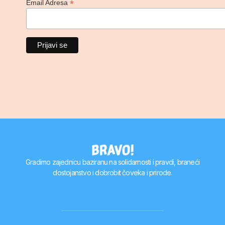
*
Email Adresa
Gradimo zajednicu baziranu na solidarnosti i pravdi, braneći
dostojanstvo i dobrobit čoveka i prirode.