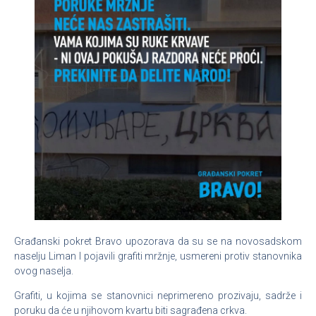
Građanski pokret Bravo upozorava da su se na novosadskom
naselju Liman I pojavili grafiti mržnje, usmereni protiv stanovnika
ovog naselja.
Grafiti, u kojima se stanovnici neprimereno prozivaju, sadrže i
poruku da će u njihovom kvartu biti sagrađena crkva.