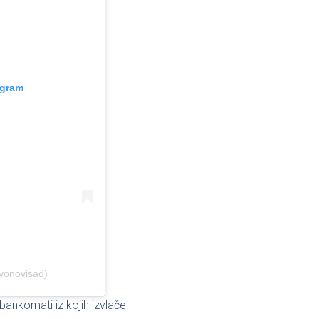
agram
vonovisad)
bankomati iz kojih izvlače