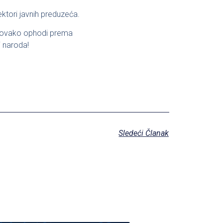
ktori javnih preduzeća.
e ovako ophodi prema
i naroda!
Sledeći Članak