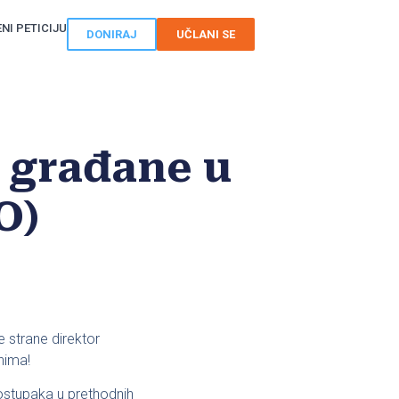
NI PETICIJU
DONIRAJ
UČLANI SE
 građane u
O)
e strane direktor
nima!
ostupaka u prethodnih