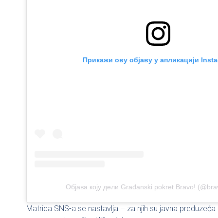
Прикажи ову објаву у апликацији Inst
Објава коју дели Građanski pokret Bravo! (@bra
Matrica SNS-a se nastavlja – za njih su javna preduzeća 