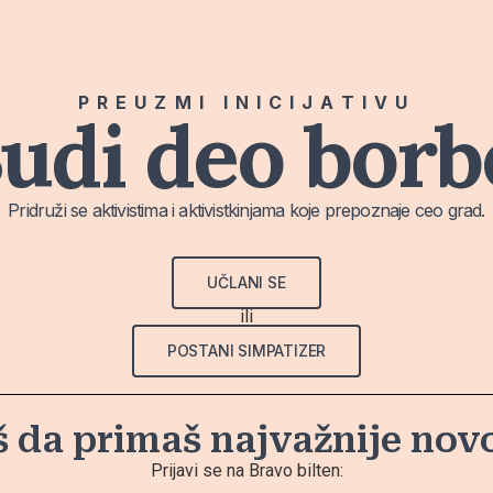
PREUZMI INICIJATIVU
udi deo borb
Pridruži se aktivistima i aktivistkinjama koje prepoznaje ceo grad.
UČLANI SE
ili
POSTANI SIMPATIZER
š da primaš najvažnije nov
Prijavi se na Bravo bilten: