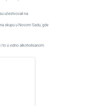
 su učestvovali na
le na skupu u Novom Sadu, gde
i to u vidno alkoholisanom