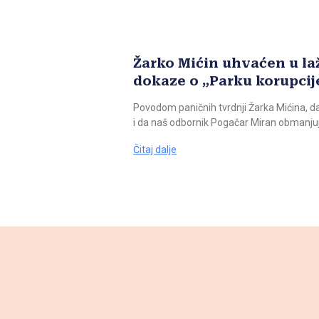
Žarko Mićin uhvaćen u la
dokaze o „Parku korupcij
Povodom paničnih tvrdnji Žarka Mićina, da
i da naš odbornik Pogačar Miran obmanjuj
Čitaj dalje