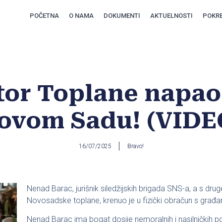
POČETNA
O NAMA
DOKUMENTI
AKTUELNOSTI
POKRE
tor Toplane napao
ovom Sadu! (VIDE
16/07/2025
Bravo!
Nenad Barac, jurišnik siledžijskih brigada SNS-a, a s drug
Novosadske toplane, krenuo je u fizički obračun s građa
Nenad Barac ima bogat dosije nemoralnih i nasilničkih p