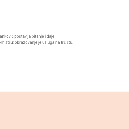
nković postavlja pitanje i daje
m stilu: obrazovanje je usluga na tržištu.