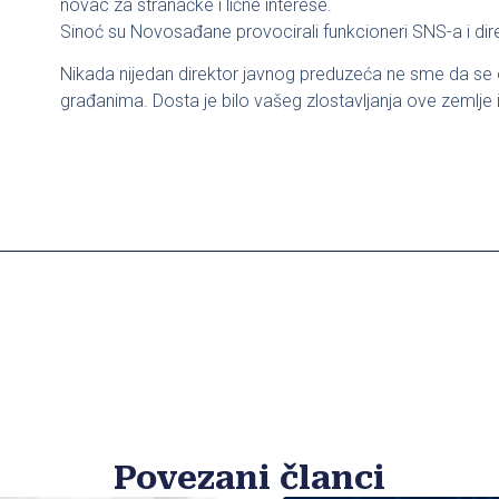
novac za stranačke i lične interese.
Sinoć su Novosađane provocirali funkcioneri SNS-a i dire
Nikada nijedan direktor javnog preduzeća ne sme da s
građanima. Dosta je bilo vašeg zlostavljanja ove zemlje 
Povezani članci