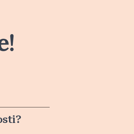
e!
osti?