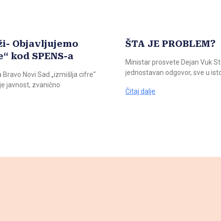
ži- Objavljujemo
ŠTA JE PROBLEM?
e“ kod SPENS-a
Ministar prosvete Dejan Vuk Sta
jednostavan odgovor, sve u isto
 Bravo Novi Sad „izmišlja cifre“
e javnost, zvanično
Čitaj dalje