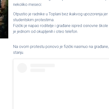
nekoliko meseci:
Otpustio je radnike u Toplani bez ikakvog upozorenja jer
studentskim protestima.
Fizički je napao roditelje i građane ispred osnovne ško
je jednom od okupljenih i oteo telefon.
Na ovom protestu ponovo je fizički nasrnuo na građane, 
stanju.