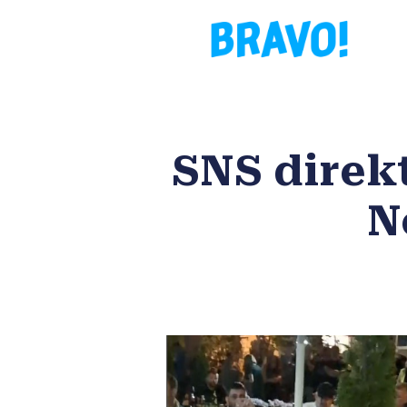
SNS direk
N