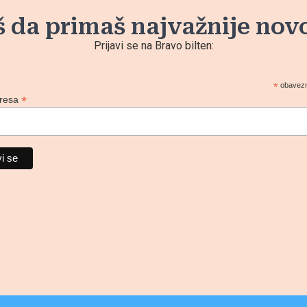
š da primaš najvažnije nov
Prijavi se na Bravo bilten:
*
obavezn
*
dresa