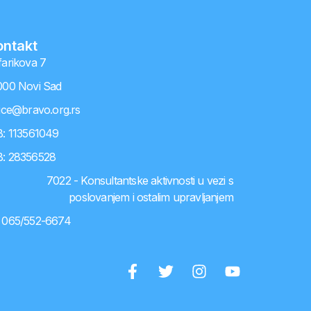
ontakt
farikova 7
000 Novi Sad
fice@bravo.org.rs
B: 113561049
: 28356528
7022 - Konsultantske aktivnosti u vezi s
poslovanjem i ostalim upravljanjem
065/552-6674