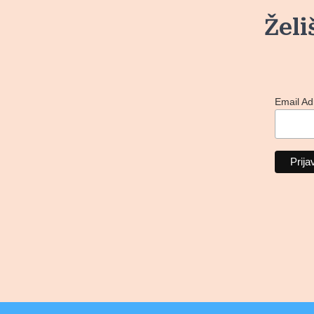
Želi
Email A