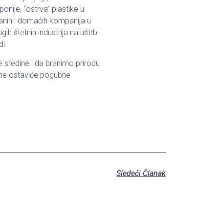
onije, “ostrva” plastike u
tranih i domaćih kompanija u
gih štetnih industrija na uštrb
di.
 sredine i da branimo prirodu
dine ostaviće pogubne
Sledeći Članak