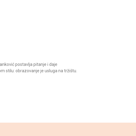
nković postavlja pitanje i daje
m stilu: obrazovanje je usluga na tržištu.