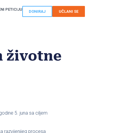
NI PETICIJU
DONIRAJ
UČLANI SE
n životne
odine 5. juna sa ciljem
a razvijenijeg procesa