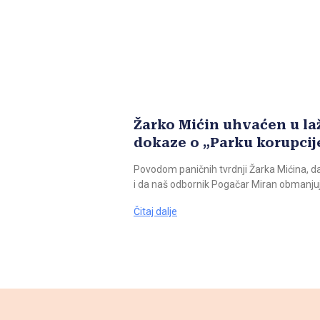
Žarko Mićin uhvaćen u la
dokaze o „Parku korupcij
Povodom paničnih tvrdnji Žarka Mićina, da
i da naš odbornik Pogačar Miran obmanjuj
Čitaj dalje