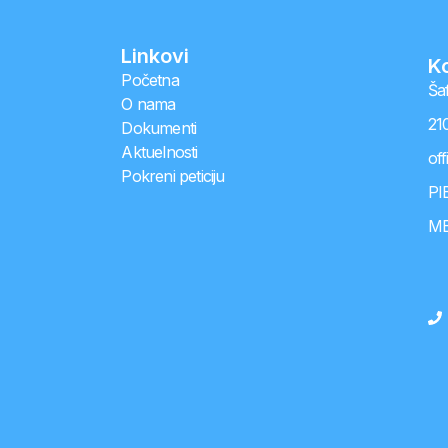
Linkovi
K
Početna
Ša
O nama
21
Dokumenti
Aktuelnosti
of
Pokreni peticiju
PI
MB