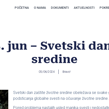
POČETNA
O NAMA
DOKUMENTI
AKTUELNOSTI
POKRE
. jun – Svetski da
sredine
05/06/2024
Bravo!
Svetski dan zaštite životne sredine obeležava se svake g
podsticanja globalne svesti na očuvanje životne sredine.
Pored problema nastalih usled manjka svesti i nedostatk