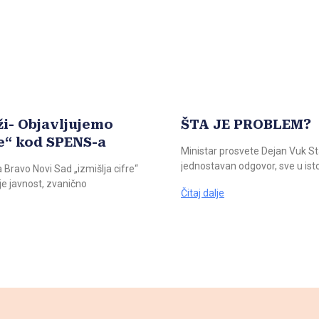
ži- Objavljujemo
ŠTA JE PROBLEM?
e“ kod SPENS-a
Ministar prosvete Dejan Vuk Sta
jednostavan odgovor, sve u isto
 Bravo Novi Sad „izmišlja cifre“
e javnost, zvanično
Čitaj dalje