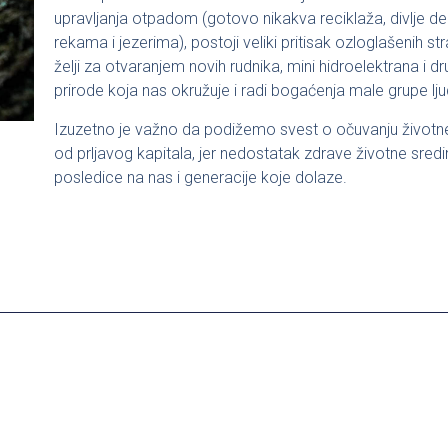
upravljanja otpadom (gotovo nikakva reciklaža, divlje dep
rekama i jezerima), postoji veliki pritisak ozloglašenih s
želji za otvaranjem novih rudnika, mini hidroelektrana i dru
prirode koja nas okružuje i radi bogaćenja male grupe lju
Izuzetno je važno da podižemo svest o očuvanju životne
od prljavog kapitala, jer nedostatak zdrave životne sre
posledice na nas i generacije koje dolaze.