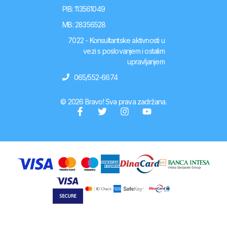
PIB: 113561049
MB: 28356528
7022 - Konsultantske aktivnosti u
vezi s poslovanjem i ostalim
upravljanjem
065/552-6674
© 2026 Bravo! Sva prava zadržana.