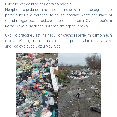
uklonilo, već da bi se našlo trajno rešenje.
Neophodno je da se hitno ukloni smeće, zatim da se ogradi deo
parcele koji nije ograđen, te da se postave kontejneri kako bi
otpad mogao da se odlaže na propisan način. Ovo su početni
koraci kako bi se decenijski problem deponije rešio.
Ukoliko gradske vlasti ne nađu konkretno rešenje, mi ćemo način
da ovo rešimo, jer nedopustivo je da se potencijalni otrov i zaraze
šire, i da ovo bude ulaz u Novi Sad.