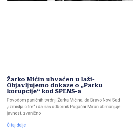
Žarko Mićin uhvaćen u laži-
Objavljujemo dokaze o „Parku
korupcije“ kod SPENS-a
Povodom paničnih tvrdnji Žarka Mićina, da Bravo Novi Sad
„izmišlja cifre“ i da naš odbornik Pogačar Miran obmanjuje
javnost, zvanično
Čitaj dalje