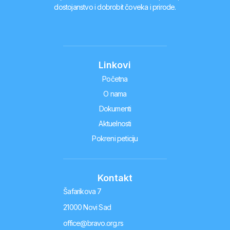
dostojanstvo i dobrobit čoveka i prirode.
Linkovi
Početna
O nama
Dokumenti
Aktuelnosti
Pokreni peticiju
Kontakt
Šafarikova 7
21000 Novi Sad
office@bravo.org.rs