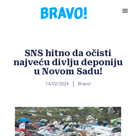
Pokreni P
SNS hitno da očisti
najveću divlju deponiju
u Novom Sadu!
14/02/2024
Bravo!