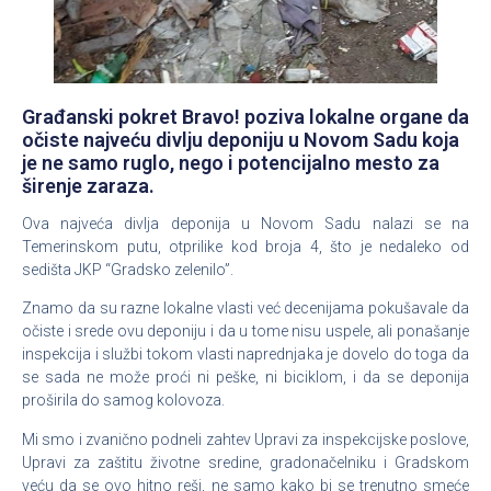
Građanski pokret Bravo! poziva lokalne organe da
očiste najveću divlju deponiju u Novom Sadu koja
je ne samo ruglo, nego i potencijalno mesto za
širenje zaraza.
Ova najveća divlja deponija u Novom Sadu nalazi se na
Temerinskom putu, otprilike kod broja 4, što je nedaleko od
sedišta JKP “Gradsko zelenilo”.
Znamo da su razne lokalne vlasti već decenijama pokušavale da
očiste i srede ovu deponiju i da u tome nisu uspele, ali ponašanje
inspekcija i službi tokom vlasti naprednjaka je dovelo do toga da
se sada ne može proći ni peške, ni biciklom, i da se deponija
proširila do samog kolovoza.
Mi smo i zvanično podneli zahtev Upravi za inspekcijske poslove,
Upravi za zaštitu životne sredine, gradonačelniku i Gradskom
veću da se ovo hitno reši, ne samo kako bi se trenutno smeće