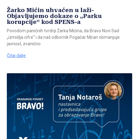
Žarko Mićin uhvaćen u laži-
Objavljujemo dokaze o „Parku
korupcije“ kod SPENS-a
Povodom paničnih tvrdnji Žarka Mićina, da Bravo Novi Sad
„izmišlja cifre“ i da naš odbornik Pogačar Miran obmanjuje
javnost, zvanično
Čitaj dalje