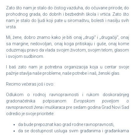
Zato što nam je stalo do čistog vazduha, do očuvane prirode, do
prohodnog grada, do dobrih i bezbednih škola i vrtića. Zato što
nam je stalo do ljudi koji pate u siromaštvu, bolesti i nasilju svih
vrsta.
Mi, žene, dobro znamo kako je biti onaj „drugi“ i „drugačiji“, onaj
sa margine, nedovoljan, onaj koga pritiskaju i guše, onaj kome
oduzimaju pravo da vlada svojim životom, svojim telom, glasom
i svojom sudbinom.
I baš zato nam je potrebna organizacija koja u centar svoje
pažnje stavlja naše probleme, naše potrebe i naš, ženski glas.
Recimo večeras još i ovo:
Odlukom o rodnoj ravnopravnosti i rukom doskorašnjeg
gradonačelnika potpisanom
Evropskom poveljom o
ravnopravnosti žena i muškaraca
pre sedam godina Grad Novi Sad
odredio je svoje prioritete:
da bude prepoznat kao grad rodne ravnopravnosti,
da se dostupnost usluga svim građanima i građankama