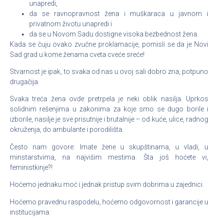
unapredi,
da se ravnopravnost žena i muškaraca u javnom i
privatnom životu unapredi i
da se u Novom Sadu dostigne visoka bezbednost žena.
Kada se čuju ovako zvučne proklamacije, pomisli se da je Novi
Sad grad u kome ženama cveta cveće sreće!
Stvarnost je ipak, to svaka od nas u ovoj sali dobro zna, potpuno
drugačija.
Svaka treća žena ovde pretrpela je neki oblik nasilja. Uprkos
solidnim rešenjima u zakonima za koje smo se dugo borile i
izborile, nasilje je sve prisutnije i brutalnije – od kuće, ulice, radnog
okruženja, do ambulante i porodilišta.
Često nam govore: Imate žene u skupštinama, u vladi, u
minstarstvima, na najvišim mestima. Šta još hoćete vi,
feministkinje?!
Hoćemo jednaku moć i jednak pristup svim dobrima u zajednici.
Hoćemo pravednu raspodelu, hoćemo odgovornost i garancije u
institucijama.