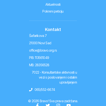
Aktuelnosti
Pokreni peticiju
Kontakt
Šafarikova 7
21000 Novi Sad
office@bravo.org.rs
PIB: 113561049
MB: 28356528
7022 - Konsultantske aktivnosti u
vezi s poslovanjem i ostalim
upravljanjem
065/552-6674
© 2026 Bravo! Sva prava zadržana.