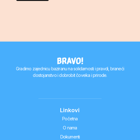
Gradimo zajednicu baziranu na solidarnosti i pravdi, braneći
dostojanstvo i dobrobit čoveka i prirode.
Linkovi
Početna
O nama
Dokumenti