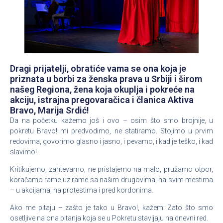
Dragi prijatelji, obratiće vama se ona koja je
priznata u borbi za ženska prava u Srbiji i širom
našeg Regiona, žena koja okuplja i pokreće na
akciju, istrajna pregovaračica i članica Aktiva
Bravo, Marija Srdić!
Da na početku kažemo još i ovo – osim što smo brojnije, u
pokretu Bravo! mi predvodimo, ne statiramo. Stojimo u prvim
redovima, govorimo glasno i jasno, i pevamo, i kad je teško, i kad
slavimo!
Kritikujemo, zahtevamo, ne pristajemo na malo, pružamo otpor,
koračamo rame uz rame sa našim drugovima, na svim mestima
– u akcijama, na protestima i pred kordonima.
Ako me pitaju – zašto je tako u Bravo!, kažem: Zato što smo
osetljive na ona pitanja koja se u Pokretu stavljaju na dnevni red.