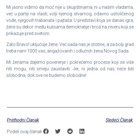
Mi jasno vidimo da moć nije u skupštinama, ni u našim vladama,
već u partiji na vlasti, volji njenog stvarnog, odavno ustoličenog
vođe, njegovih trabanata i pajtaša. U predstavi koja se danas igra,
žene su dekor među kulisama demokratije i broš na reveru koji se
prikazuje pred svetom.
Zato Bravo! uključuje žene. Već sada nas je stotine, a za bolji grad
treba nam 1000 vas, angažovanih i odlučnih žena Novog Sada.
Mi ženama dajemo poverenje i pokrećemo procese koji se više
niti mogu, niti smeju zaustaviti. Jer, ni jedna od nas neće biti
slobodna, dok sve ne budemo slobodne!
Prethodni Članak
Sledeći Članak
Podeli ovaj članak