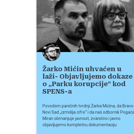
Žarko Mićin uhvaćen u
laži- Objavljujemo dokaze
o „Parku korupcije“ kod
SPENS-a
Povodom paničnih tvrdnji Žarka Mićina, da Bravo
Novi Sad „izmišlja cifre“ i da naš odbornik Pogač
Miran obmanjuje javnost, zvanično i javno
objavljujemo kompletnu dokumentaciju