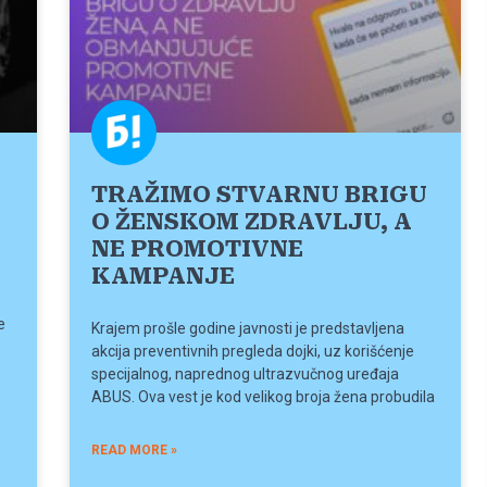
TRAŽIMO STVARNU BRIGU
O ŽENSKOM ZDRAVLJU, A
NE PROMOTIVNE
KAMPANJE
e
Krajem prošle godine javnosti je predstavljena
akcija preventivnih pregleda dojki, uz korišćenje
specijalnog, naprednog ultrazvučnog uređaja
ABUS. Ova vest je kod velikog broja žena probudila
READ MORE »