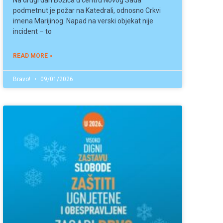
Na drugi dan Božića u centru Novog Sada
podmetnut je požar na Katedrali, odnosno Crkvi
imena Marijinog. Napad na verski objekat nije
incident – to
READ MORE »
Bravo!
09/01/2026