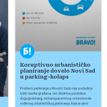
Koruptivno urbanističko
planiranje dovelo Novi Sad
u parking-kolaps
Problem parkiranja u Novom Sadu nije posledica
loših navika građana, već direktna posledica
dugogodišnjeg, netransparentnog i investitorski
vođenog urbanističkog planiranja, koje je javni