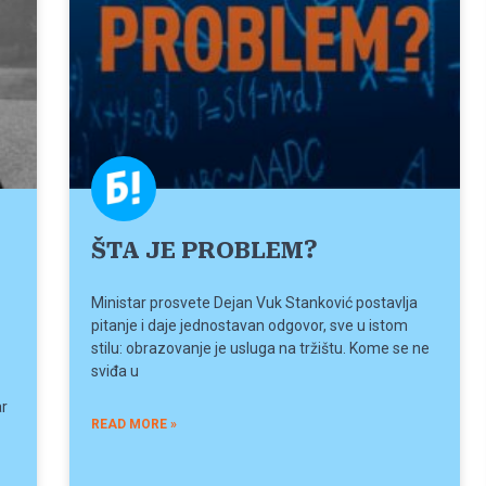
ŠTA JE PROBLEM?
Ministar prosvete Dejan Vuk Stanković postavlja
pitanje i daje jednostavan odgovor, sve u istom
stilu: obrazovanje je usluga na tržištu. Kome se ne
sviđa u
ar
READ MORE »