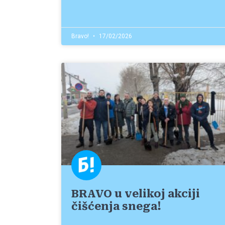
Bravo!
17/02/2026
BRAVO u velikoj akciji
čišćenja snega!