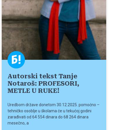
Autorski tekst Tanje
Notaroš: PROFESORI,
METLE U RUKE!
Uredbom države donetom 30.12.2025. pomoćno –
tehničko osoblje u školama će u tekućoj godini
zarađivati od 64 554 dinara do 68 264 dinara
mesečno, a