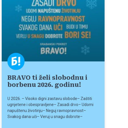
BRAVO ti želi slobodnu i
borbenu 2026. godinu!
U 2026. – Visoko digni zastavu slobode– Zaštiti
ugnjetene i obespravljene– Zasadi drvo– Udomi
napuštenu životinju– Neguj ravnopravnost–
Svakog dana uči– Veruj u snagu dobrote–