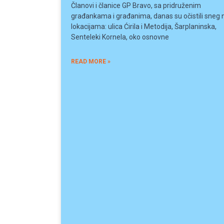
Članovi i članice GP Bravo, sa pridruženim
građankama i građanima, danas su očistili sneg 
lokacijama: ulica Ćirila i Metodija, Šarplaninska,
Senteleki Kornela, oko osnovne
READ MORE »