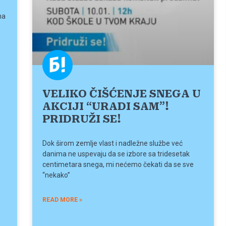
na
VELIKO ČIŠĆENJE SNEGA U
AKCIJI “URADI SAM”!
PRIDRUŽI SE!
Dok širom zemlje vlast i nadležne službe već
danima ne uspevaju da se izbore sa tridesetak
centimetara snega, mi nećemo čekati da se sve
“nekako”
READ MORE »