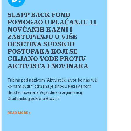
SLAPP BACK FOND
POMOGAO U PLAĆANJU 11
NOVČANIH KAZNI I
ZASTUPANJU U VIŠE
DESETINA SUDSKIH
POSTUPAKA KOJI SE
CILJANO VODE PROTIV
AKTIVISTA I NOVINARA
Tribina pod nazivom “Aktivistički život: ko nas tuži,
ko nam sudi?” održana je sinoć u Nezavisnom
društvu novinara Vojvodine u organizaciji
Građanskog pokreta Bravo! i
READ MORE »