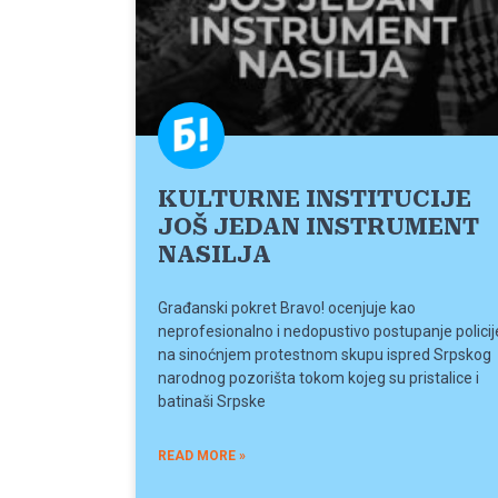
KULTURNE INSTITUCIJE
JOŠ JEDAN INSTRUMENT
NASILJA
Građanski pokret Bravo! ocenjuje kao
neprofesionalno i nedopustivo postupanje policij
na sinoćnjem protestnom skupu ispred Srpskog
narodnog pozorišta tokom kojeg su pristalice i
batinaši Srpske
READ MORE »