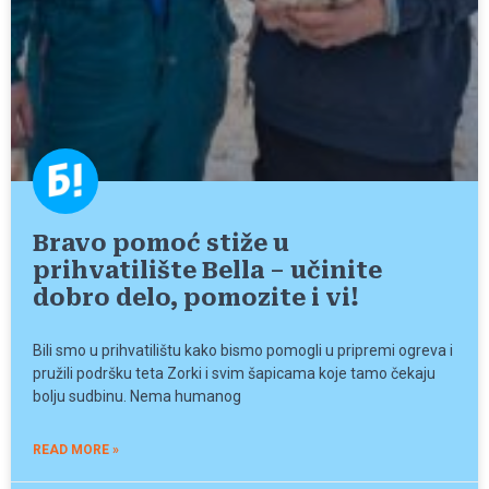
Bravo pomoć stiže u
prihvatilište Bella – učinite
dobro delo, pomozite i vi!
Bili smo u prihvatilištu kako bismo pomogli u pripremi ogreva i
pružili podršku teta Zorki i svim šapicama koje tamo čekaju
bolju sudbinu. Nema humanog
READ MORE »