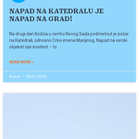
NAPAD NA KATEDRALU JE
NAPAD NA GRAD!
Na drugi dan Božića u centru Novog Sada podmetnut je požar
na Katedrali, odnosno Crkvi imena Marijinog. Napad na verski
objekat nije incident – to
READ MORE »
Bravo!
09/01/2026