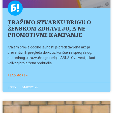
TRAŽIMO STVARNU BRIGU O
ŽENSKOM ZDRAVLJU, A NE
PROMOTIVNE KAMPANJE
Krajem prošle godine javnosti je predstavljena akcija
preventivnih pregleda dojki, uz korišćenje specijalnog,
naprednog ultrazvučnog uređaja ABUS. Ova vest je kod
velikog broja žena probudila
READ MORE »
Bravo!
04/02/2026