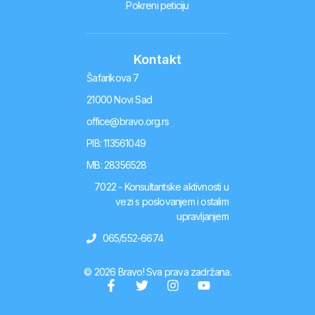
Pokreni peticiju
Kontakt
Šafarikova 7
21000 Novi Sad
office@bravo.org.rs
PIB: 113561049
MB: 28356528
7022 - Konsultantske aktivnosti u
vezi s poslovanjem i ostalim
upravljanjem
065/552-6674
© 2026 Bravo! Sva prava zadržana.