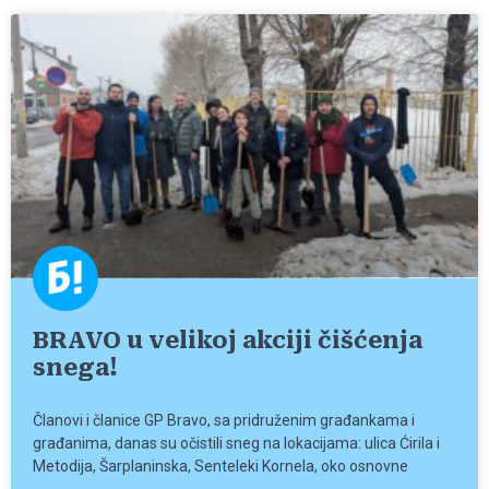
BRAVO u velikoj akciji čišćenja
snega!
Članovi i članice GP Bravo, sa pridruženim građankama i
građanima, danas su očistili sneg na lokacijama: ulica Ćirila i
Metodija, Šarplaninska, Senteleki Kornela, oko osnovne