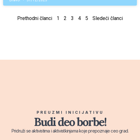
Bravo!
31/12/2025
Prethodni članci
1
2
3
4
5
Sledeći članci
PREUZMI INICIJATIVU
Budi deo borbe!
Pridruži se aktivistima i aktivistkinjama koje prepoznaje ceo grad.