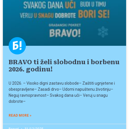
BRAVO ti želi slobodnu i borbenu
2026. godinu!
U 2026. – Visoko digni zastavu slobode– Zaštiti ugnjetene i
obespravljene– Zasadi drvo– Udomi napuštenu životinju–
Neguj ravnopravnost– Svakog dana uči– Veruj u snagu
dobrote–
READ MORE »