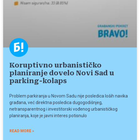
Koruptivno urbanističko
planiranje dovelo Novi Sad u
parking-kolaps
Problem parkiranja u Novom Sadu nije posledica loših navika
građana, već direktna posledica dugogodišnjeg,
netransparentnog i investitorski vođenog urbanističkog
planiranja, koje je javni interes potisnulo
READ MORE »