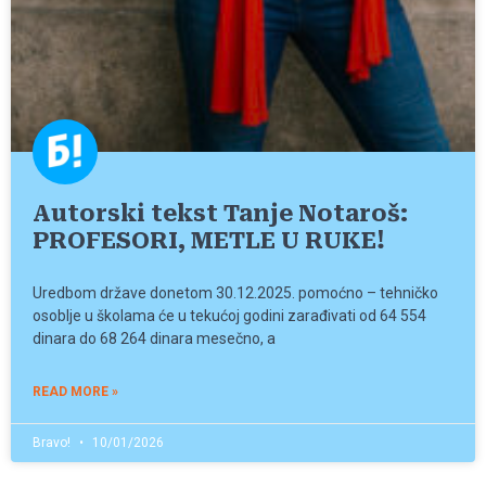
Autorski tekst Tanje Notaroš:
PROFESORI, METLE U RUKE!
Uredbom države donetom 30.12.2025. pomoćno – tehničko
osoblje u školama će u tekućoj godini zarađivati od 64 554
dinara do 68 264 dinara mesečno, a
READ MORE »
Bravo!
10/01/2026