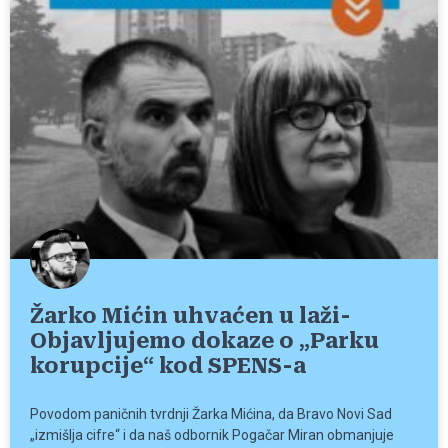
Žarko Mićin uhvaćen u laži-
Objavljujemo dokaze o „Parku
korupcije“ kod SPENS-a
Povodom paničnih tvrdnji Žarka Mićina, da Bravo Novi Sad
„izmišlja cifre“ i da naš odbornik Pogačar Miran obmanjuje