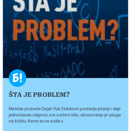
ŠTA JE PROBLEM?
Ministar prosvete Dejan Vuk Stanković postavlja pitanje i daje
jednostavan odgovor, sve u istom stilu: obrazovanje je usluga
na tržištu. Kome se ne sviđa u