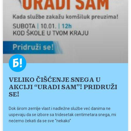
VELIKO ČIŠĆENJE SNEGA U
AKCIJI “URADI SAM”! PRIDRUŽI
SE!
Dok širom zemlje vlast i nadležne službe već danima ne
uspevaju da se izbore sa tridesetak centimetara snega, mi
nećemo čekati da se sve “nekako”