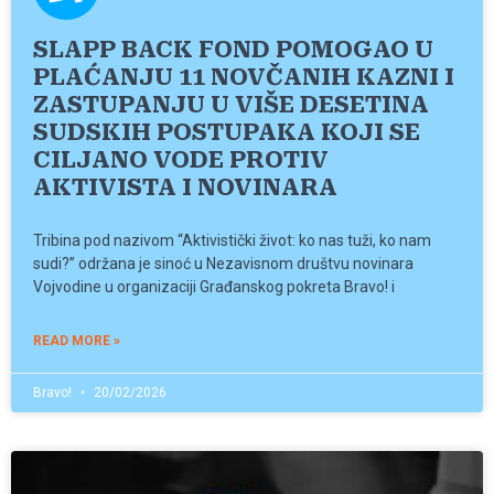
SLAPP BACK FOND POMOGAO U
PLAĆANJU 11 NOVČANIH KAZNI I
ZASTUPANJU U VIŠE DESETINA
SUDSKIH POSTUPAKA KOJI SE
CILJANO VODE PROTIV
AKTIVISTA I NOVINARA
Tribina pod nazivom “Aktivistički život: ko nas tuži, ko nam
sudi?” održana je sinoć u Nezavisnom društvu novinara
Vojvodine u organizaciji Građanskog pokreta Bravo! i
READ MORE »
Bravo!
20/02/2026