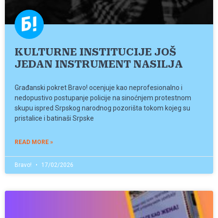
KULTURNE INSTITUCIJE JOŠ
JEDAN INSTRUMENT NASILJA
Građanski pokret Bravo! ocenjuje kao neprofesionalno i
nedopustivo postupanje policije na sinoćnjem protestnom
skupu ispred Srpskog narodnog pozorišta tokom kojeg su
pristalice i batinaši Srpske
READ MORE »
Bravo!
17/02/2026