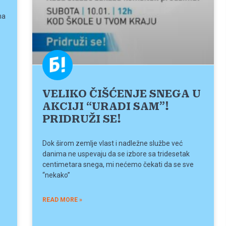
na
VELIKO ČIŠĆENJE SNEGA U
AKCIJI “URADI SAM”!
PRIDRUŽI SE!
Dok širom zemlje vlast i nadležne službe već
danima ne uspevaju da se izbore sa tridesetak
centimetara snega, mi nećemo čekati da se sve
“nekako”
READ MORE »