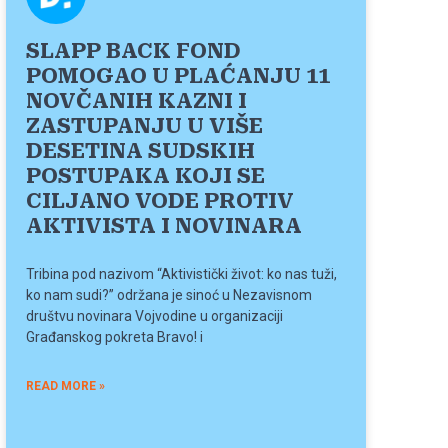
SLAPP BACK FOND
POMOGAO U PLAĆANJU 11
NOVČANIH KAZNI I
ZASTUPANJU U VIŠE
DESETINA SUDSKIH
POSTUPAKA KOJI SE
CILJANO VODE PROTIV
AKTIVISTA I NOVINARA
Tribina pod nazivom “Aktivistički život: ko nas tuži,
ko nam sudi?” održana je sinoć u Nezavisnom
društvu novinara Vojvodine u organizaciji
Građanskog pokreta Bravo! i
READ MORE »