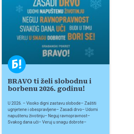
BRAVO ti želi slobodnu i
borbenu 2026. godinu!
U 2026. – Visoko digni zastavu slobode– Zaštiti
ugnjetene i obespravljene– Zasadi drvo– Udomi
napuštenu životinju– Neguj ravnopravnost–
Svakog dana uči– Veruj u snagu dobrote–