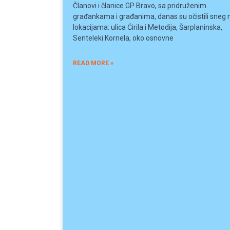
Članovi i članice GP Bravo, sa pridruženim
građankama i građanima, danas su očistili sneg 
lokacijama: ulica Ćirila i Metodija, Šarplaninska,
Senteleki Kornela, oko osnovne
READ MORE »