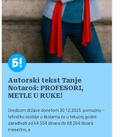
Autorski tekst Tanje
Notaroš: PROFESORI,
METLE U RUKE!
Uredbom države donetom 30.12.2025. pomoćno –
tehničko osoblje u školama će u tekućoj godini
zarađivati od 64 554 dinara do 68 264 dinara
mesečno, a