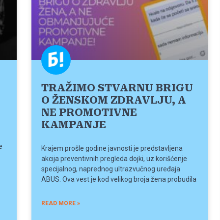
TRAŽIMO STVARNU BRIGU
O ŽENSKOM ZDRAVLJU, A
NE PROMOTIVNE
KAMPANJE
e
Krajem prošle godine javnosti je predstavljena
akcija preventivnih pregleda dojki, uz korišćenje
specijalnog, naprednog ultrazvučnog uređaja
ABUS. Ova vest je kod velikog broja žena probudila
READ MORE »