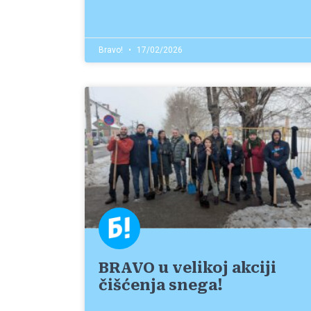
Bravo!
17/02/2026
BRAVO u velikoj akciji
čišćenja snega!