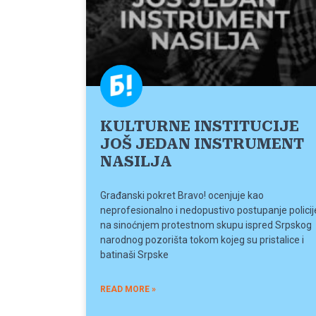
KULTURNE INSTITUCIJE
JOŠ JEDAN INSTRUMENT
NASILJA
Građanski pokret Bravo! ocenjuje kao
neprofesionalno i nedopustivo postupanje policij
na sinoćnjem protestnom skupu ispred Srpskog
narodnog pozorišta tokom kojeg su pristalice i
batinaši Srpske
READ MORE »