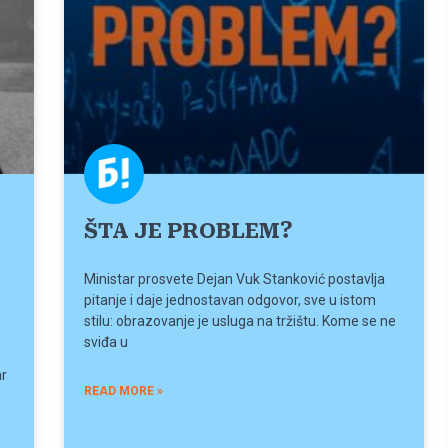
ŠTA JE PROBLEM?
Ministar prosvete Dejan Vuk Stanković postavlja
pitanje i daje jednostavan odgovor, sve u istom
stilu: obrazovanje je usluga na tržištu. Kome se ne
sviđa u
ar
READ MORE »