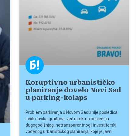
Koruptivno urbanističko
planiranje dovelo Novi Sad
u parking-kolaps
Problem parkiranja u Novom Sadu nije posledica
loših navika građana, već direktna posledica
dugogodišnjeg, netransparentnog i investitorski
vođenog urbanističkog planiranja, koje je javni