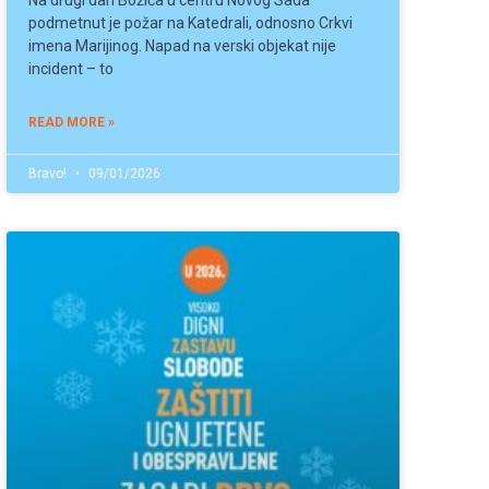
Na drugi dan Božića u centru Novog Sada
podmetnut je požar na Katedrali, odnosno Crkvi
imena Marijinog. Napad na verski objekat nije
incident – to
READ MORE »
Bravo!
09/01/2026