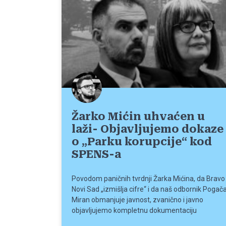
Žarko Mićin uhvaćen u
laži- Objavljujemo dokaze
o „Parku korupcije“ kod
SPENS-a
Povodom paničnih tvrdnji Žarka Mićina, da Bravo
Novi Sad „izmišlja cifre“ i da naš odbornik Pogač
Miran obmanjuje javnost, zvanično i javno
objavljujemo kompletnu dokumentaciju