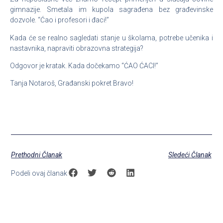
gimnazije. Smetala im kupola sagrađena bez građevinske
dozvole. “Ćao i profesori i đaci!”
Kada će se realno sagledati stanje u školama, potrebe učenika i
nastavnika, napraviti obrazovna strategija?
Odgovor je kratak. Kada dočekamo “ĆAO ĆACI!”
Tanja Notaroš, Građanski pokret Bravo!
Prethodni Članak
Sledeći Članak
Podeli ovaj članak