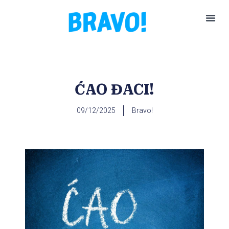
Pokreni P
ĆAO ĐACI!
09/12/2025
Bravo!