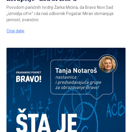
Povodom paničnih tvrdnji Žarka Mićina, da Bravo Novi Sad
„izmišlja cifre“ i da naš odbornik Pogačar Miran obmanjuje
javnost, zvanično
Čitaj dalje