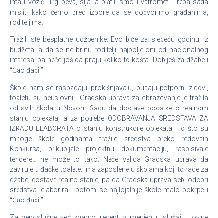
ima i vozić, Trg peva, sija, a platili smo i vatromet. Treba sada
misliti kako ćemo pred izbore da se dodvorimo građanima,
roditeljima.
Tražili ste besplatne udžbenike. Evo biće za sledeću godinu, iz
budžeta, a da se ne brinu roditelji najbolje oni od nacionalnog
interesa, pa neće još da pitaju koliko to košta. Dobiješ za džabe i
“Ćao đaci!”
Škole nam se raspadaju, prokišnjavaju, pucaju potporni zidovi,
toaletu su neuslovni… Gradska uprava za obrazovanje je tražila
od svih škola u Novom Sadu da dostave podatke o realnom
stanju objekata, a za potrebe ODOBRAVANJA SREDSTAVA ZA
IZRADU ELABORATA o stanju konstrukcije objekata. To što su
mnoge škole godinama tražile sredstva preko redovnih
Konkursa, prikupljale projektnu dokumentaciju, raspisivale
tendere… ne može to tako. Neće valjda Gradska uprava da
zaviruje u đačke toalete. Ima zaposlene u školama koji to rade za
džabe, dostave realno stanje, pa da Gradska uprava sebi odobri
sredstva, elaborira i potom se najlojalnije škole malo pokrpe i
“Ćao đaci!”
Za neposlušne već znamo recept primenjen u slučaju Jovine