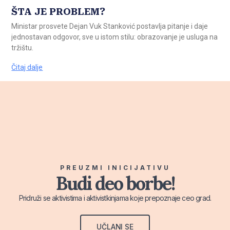
ŠTA JE PROBLEM?
Ministar prosvete Dejan Vuk Stanković postavlja pitanje i daje
jednostavan odgovor, sve u istom stilu: obrazovanje je usluga na
tržištu.
Čitaj dalje
PREUZMI INICIJATIVU
Budi deo borbe!
Pridruži se aktivistima i aktivistkinjama koje prepoznaje ceo grad.
UČLANI SE