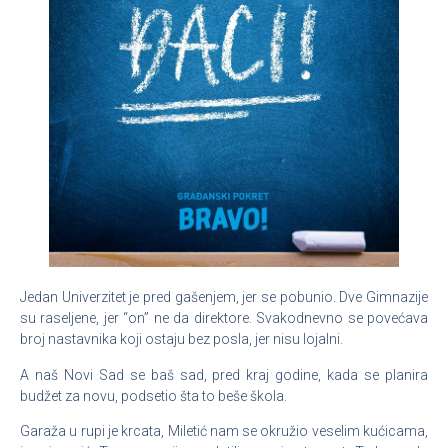
Jedan Univerzitet je pred gašenjem, jer se pobunio. Dve Gimnazije
su raseljene, jer “on” ne da direktore.
Svakodnevno se povećava
broj nastavnika koji ostaju bez posla, jer nisu lojalni.
A naš Novi Sad se baš sad, pred kraj godine, kada se planira
budžet za novu, podsetio šta to beše škola.
Garaža u rupi je krcata, Miletić nam se okružio veselim kućicama,