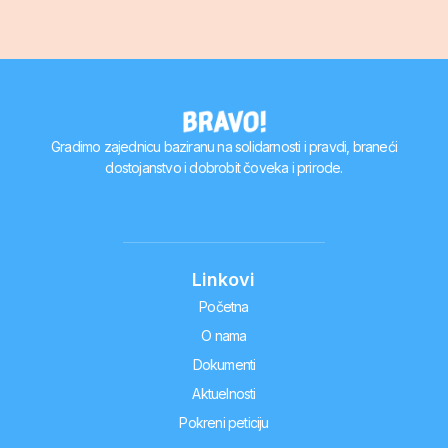
Gradimo zajednicu baziranu na solidarnosti i pravdi, braneći
dostojanstvo i dobrobit čoveka i prirode.
Linkovi
Početna
O nama
Dokumenti
Aktuelnosti
Pokreni peticiju