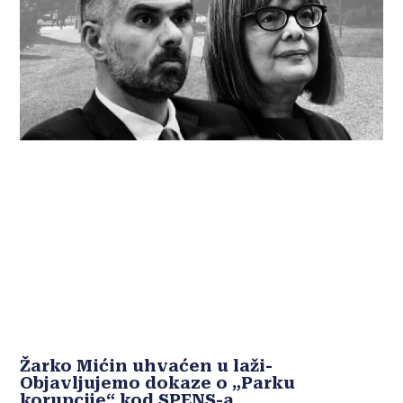
Žarko Mićin uhvaćen u laži-
Objavljujemo dokaze o „Parku
korupcije“ kod SPENS-a