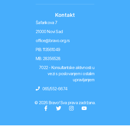
Kontakt
Šafarikova 7
21000 Novi Sad
office@bravo.org.rs
PIB: 113561049
MB: 28356528
7022 - Konsultantske aktivnosti u
vezi s poslovanjem i ostalim
upravljanjem
065/552-6674
© 2026 Bravo! Sva prava zadržana.