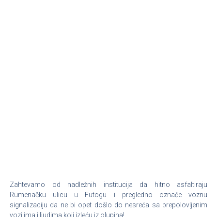
Zahtevamo od nadležnih institucija da hitno asfaltiraju
Rumenačku ulicu u Futogu i pregledno označe voznu
signalizaciju da ne bi opet došlo do nesreća sa prepolovljenim
vozilima i ljudima koji izleću iz olupina!