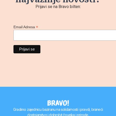
Prijavi se na Bravo bilten:
*
Email Adresa
Gradimo zajednicu baziranu na solidarnosti i pravdi, braneći
dostojanstvo i dobrobit čoveka i prirode.