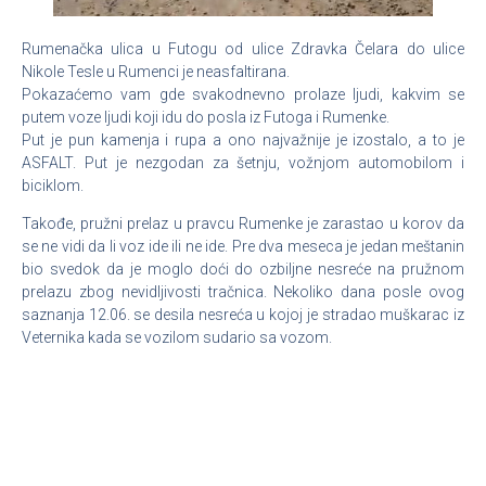
Rumenačka ulica u Futogu od ulice Zdravka Čelara do ulice
Nikole Tesle u Rumenci je neasfaltirana.
Pokazaćemo vam gde svakodnevno prolaze ljudi, kakvim se
putem voze ljudi koji idu do posla iz Futoga i Rumenke.
Put je pun kamenja i rupa a ono najvažnije je izostalo, a to je
ASFALT. Put je nezgodan za šetnju, vožnjom automobilom i
biciklom.
Takođe, pružni prelaz u pravcu Rumenke je zarastao u korov da
se ne vidi da li voz ide ili ne ide. Pre dva meseca je jedan meštanin
bio svedok da je moglo doći do ozbiljne nesreće na pružnom
prelazu zbog nevidljivosti tračnica. Nekoliko dana posle ovog
saznanja 12.06. se desila nesreća u kojoj je stradao muškarac iz
Veternika kada se vozilom sudario sa vozom.