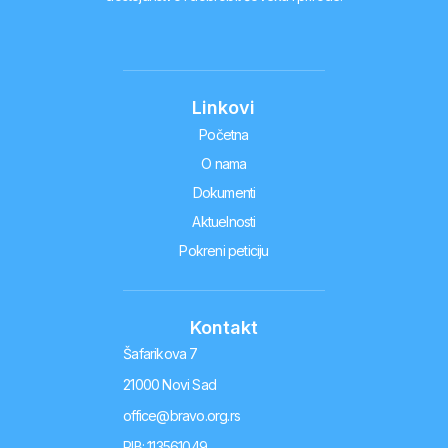
Linkovi
Početna
O nama
Dokumenti
Aktuelnosti
Pokreni peticiju
Kontakt
Šafarikova 7
21000 Novi Sad
office@bravo.org.rs
PIB: 113561049