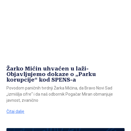
Žarko Mićin uhvaćen u laži-
Objavljujemo dokaze o „Parku
korupcije“ kod SPENS-a
Povodom paničnih tvrdnji Žarka Mićina, da Bravo Novi Sad
„izmišlja cifre“ i da naš odbornik Pogačar Miran obmanjuje
javnost, zvanično
Čitaj dalje