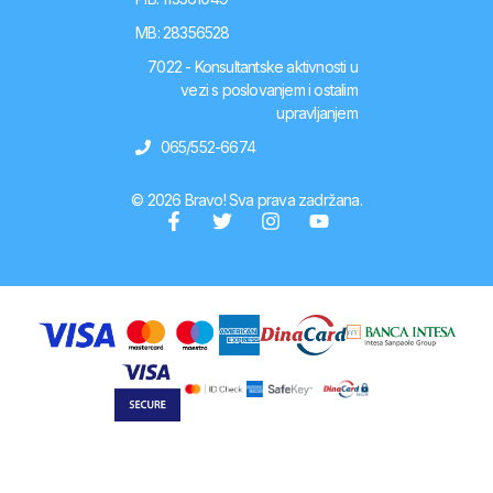
MB: 28356528
7022 - Konsultantske aktivnosti u
vezi s poslovanjem i ostalim
upravljanjem
065/552-6674
© 2026 Bravo! Sva prava zadržana.