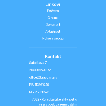
Linkovi
Početna
O nama
Dokumenti
Aktuelnosti
Pokreni peticiju
Kontakt
Šafarikova 7
21000 Novi Sad
office@bravo.org.rs
PIB: 113561049
MB: 28356528
7022 - Konsultantske aktivnosti u
vezi s poslovanjem i ostalim