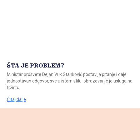
ŠTA JE PROBLEM?
Ministar prosvete Dejan Vuk Stanković postavlja pitanje i daje
jednostavan odgovor, sve u istom stilu: obrazovanje je usluga na
tržištu.
Čitaj dalje