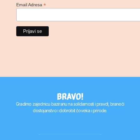
*
Email Adresa
Gradimo zajednicu baziranu na solidarnosti i pravdi, braneći
dostojanstvo i dobrobit čoveka i prirode.