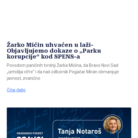
Žarko Mićin uhvaćen u laži-
Objavljujemo dokaze o „Parku
korupcije“ kod SPENS-a
Povodom paničnih tvrdnji Žarka Mićina, da Bravo Novi Sad
„izmišlja cifre“ i da naš odbornik Pogačar Miran obmanjuje
javnost, zvanično
Čitaj dalje