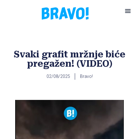
Pokreni P
Svaki grafit mržnje biće
pregažen! (VIDEO)
02/08/2025
Bravo!