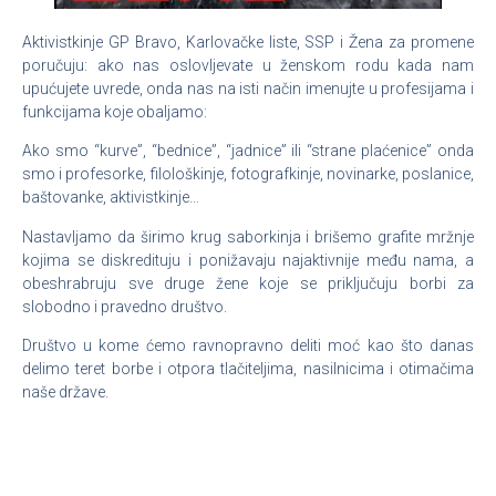
Aktivistkinje GP Bravo, Karlovačke liste, SSP i Žena za promene
poručuju: ako nas oslovljevate u ženskom rodu kada nam
upućujete uvrede, onda nas na isti način imenujte u profesijama i
funkcijama koje obaljamo:
Ako smo “kurve”, “bednice”, “jadnice” ili “strane plaćenice” onda
smo i profesorke, filološkinje, fotografkinje, novinarke, poslanice,
baštovanke, aktivistkinje…
Nastavljamo da širimo krug saborkinja i brišemo grafite mržnje
kojima se diskredituju i ponižavaju najaktivnije među nama, a
obeshrabruju sve druge žene koje se priključuju borbi za
slobodno i pravedno društvo.
Društvo u kome ćemo ravnopravno deliti moć kao što danas
delimo teret borbe i otpora tlačiteljima, nasilnicima i otimačima
naše države.