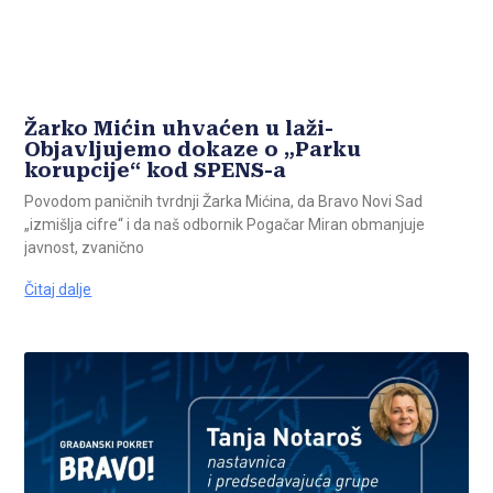
Žarko Mićin uhvaćen u laži-
Objavljujemo dokaze o „Parku
korupcije“ kod SPENS-a
Povodom paničnih tvrdnji Žarka Mićina, da Bravo Novi Sad
„izmišlja cifre“ i da naš odbornik Pogačar Miran obmanjuje
javnost, zvanično
Čitaj dalje