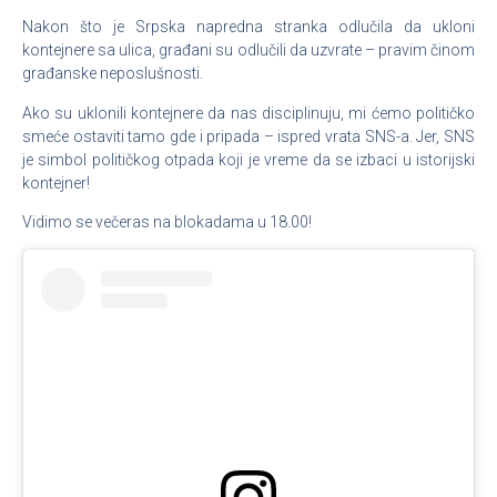
Nakon što je Srpska napredna stranka odlučila da ukloni
kontejnere sa ulica, građani su odlučili da uzvrate – pravim činom
građanske neposlušnosti.
Ako su uklonili kontejnere da nas disciplinuju, mi ćemo političko
smeće ostaviti tamo gde i pripada – ispred vrata SNS-a. Jer, SNS
je simbol političkog otpada koji je vreme da se izbaci u istorijski
kontejner!
Vidimo se večeras na blokadama u 18.00!