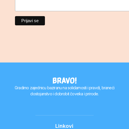
Gradimo zajednicu baziranu na solidarnosti i pravdi, braneći
dostojanstvo i dobrobit čoveka i prirode.
Linkovi