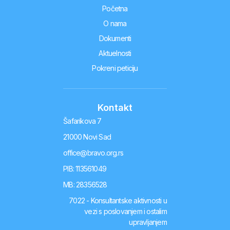
Početna
O nama
Dokumenti
Aktuelnosti
Pokreni peticiju
Kontakt
Šafarikova 7
21000 Novi Sad
office@bravo.org.rs
PIB: 113561049
MB: 28356528
7022 - Konsultantske aktivnosti u
vezi s poslovanjem i ostalim
upravljanjem