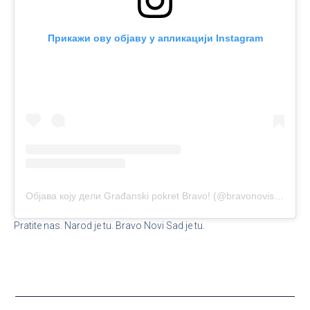
Прикажи ову објаву у апликацији Instagram
Објава коју дели Građanski pokret Bravo! (@bravonovisad)
Pratite nas. Narod je tu. Bravo Novi Sad je tu.