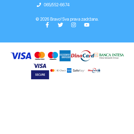
065/552-6674
© 2026 Bravo! Sva prava zadržana.