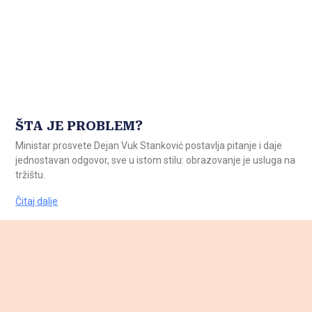
ŠTA JE PROBLEM?
Ministar prosvete Dejan Vuk Stanković postavlja pitanje i daje
jednostavan odgovor, sve u istom stilu: obrazovanje je usluga na
tržištu.
Čitaj dalje