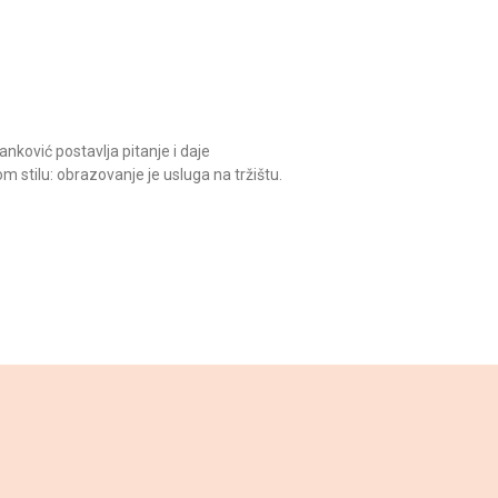
nković postavlja pitanje i daje
m stilu: obrazovanje je usluga na tržištu.