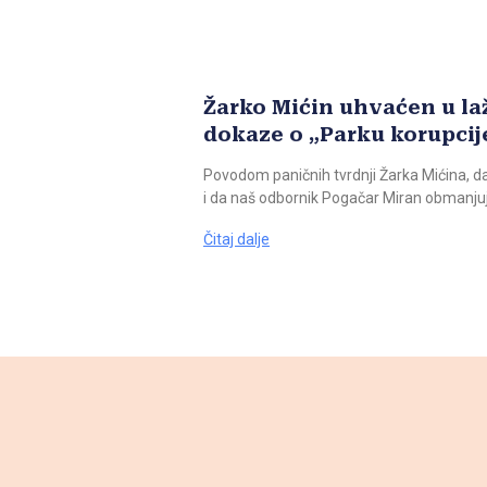
Žarko Mićin uhvaćen u la
dokaze o „Parku korupcij
Povodom paničnih tvrdnji Žarka Mićina, da
i da naš odbornik Pogačar Miran obmanjuj
Čitaj dalje