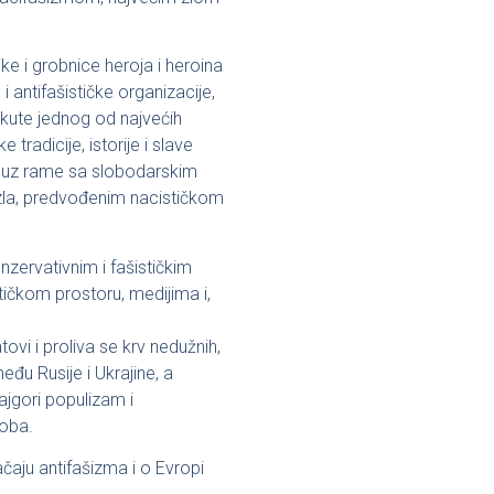
e i grobnice heroja i heroina
antifašističke organizacije,
skute jednog od najvećih
tradicije, istorije i slave
e uz rame sa slobodarskim
zla, predvođenim nacističkom
zervativnim i fašističkim
itičkom prostoru, medijima i,
vi i proliva se krv nedužnih,
eđu Rusije i Ukrajine, a
jgori populizam i
koba.
čaju antifašizma i o Evropi