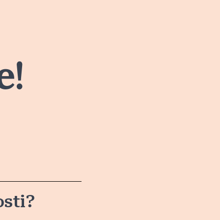
e!
osti?