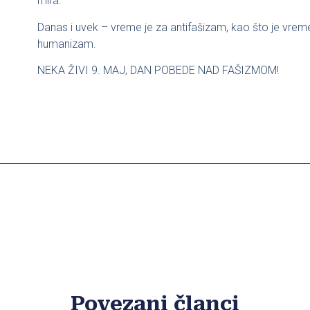
mira.
Danas i uvek – vreme je za antifašizam, kao što je vreme 
humanizam.
NEKA ŽIVI 9. MAJ, DAN POBEDE NAD FAŠIZMOM!
Povezani članci