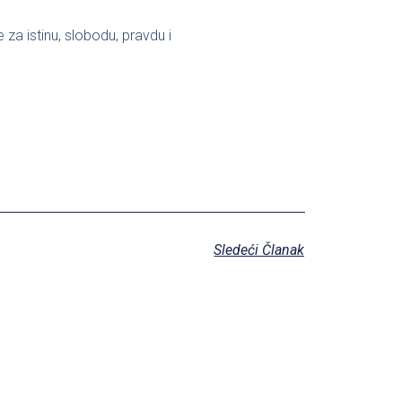
za istinu, slobodu, pravdu i
Sledeći Članak