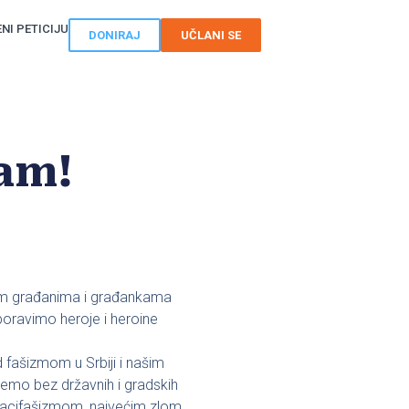
NI PETICIJU
DONIRAJ
UČLANI SE
zam!
im građanima i građankama
boravimo heroje i heroine
fašizmom u Srbiji i našim
mo bez državnih i gradskih
d nacifašizmom, najvećim zlom