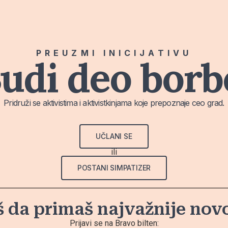
PREUZMI INICIJATIVU
udi deo borb
Pridruži se aktivistima i aktivistkinjama koje prepoznaje ceo grad.
UČLANI SE
ili
POSTANI SIMPATIZER
š da primaš najvažnije nov
Prijavi se na Bravo bilten: