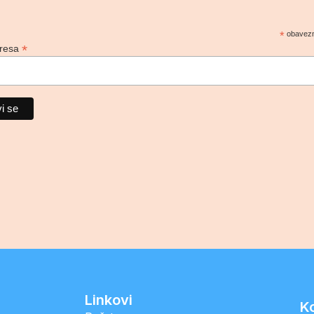
*
obavezn
*
dresa
Linkovi
K