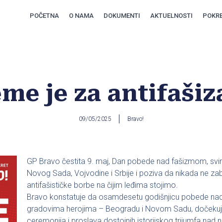
POČETNA
O NAMA
DOKUMENTI
AKTUELNOSTI
POKRE
me je za antifaši
09/05/2025
Bravo!
GP Bravo čestita 9. maj, Dan pobede nad fašizmom, sv
Novog Sada, Vojvodine i Srbije i poziva da nikada ne za
antifašističke borbe na čijim leđima stojimo.
Bravo konstatuje da osamdesetu godišnjicu pobede nad 
gradovima herojima – Beogradu i Novom Sadu, dočekuje
ceremonija i proslava dostojnih istorijskog trijumfa na