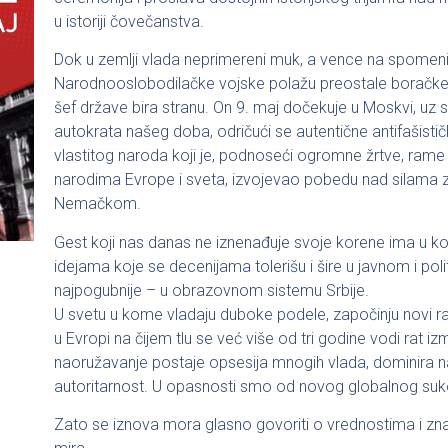
u istoriji čovečanstva.
Dok u zemlji vlada neprimereni muk, a vence na spomenik
Narodnooslobodilačke vojske polažu preostale boračke i 
šef države bira stranu. On 9. maj dočekuje u Moskvi, uz 
autokrata našeg doba, odričući se autentične antifašističke 
vlastitog naroda koji je, podnoseći ogromne žrtve, ram
narodima Evrope i sveta, izvojevao pobedu nad silama 
Nemačkom.
Gest koji nas danas ne iznenađuje svoje korene ima u kon
idejama koje se decenijama tolerišu i šire u javnom i pol
najpogubnije – u obrazovnom sistemu Srbije.
U svetu u kome vladaju duboke podele, započinju novi rato
u Evropi na čijem tlu se već više od tri godine vodi rat izm
naoružavanje postaje opsesija mnogih vlada, dominira na
autoritarnost. U opasnosti smo od novog globalnog su
Zato se iznova mora glasno govoriti o vrednostima i zna