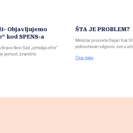
ži- Objavljujemo
ŠTA JE PROBLEM?
e“ kod SPENS-a
Ministar prosvete Dejan Vuk Sta
jednostavan odgovor, sve u isto
 Bravo Novi Sad „izmišlja cifre“
e javnost, zvanično
Čitaj dalje