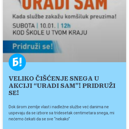
VELIKO ČIŠĆENJE SNEGA U
AKCIJI “URADI SAM”! PRIDRUŽI
SE!
Dok širom zemlje vlast i nadležne službe već danima ne
uspevaju da se izbore sa tridesetak centimetara snega, mi
nećemo čekati da se sve “nekako”