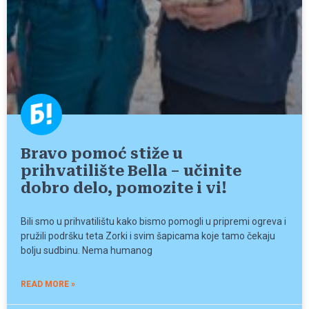
Bravo pomoć stiže u
prihvatilište Bella – učinite
dobro delo, pomozite i vi!
Bili smo u prihvatilištu kako bismo pomogli u pripremi ogreva i
pružili podršku teta Zorki i svim šapicama koje tamo čekaju
bolju sudbinu. Nema humanog
READ MORE »