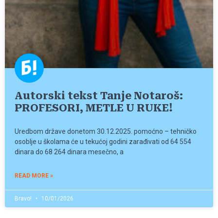
Autorski tekst Tanje Notaroš:
PROFESORI, METLE U RUKE!
Uredbom države donetom 30.12.2025. pomoćno – tehničko
osoblje u školama će u tekućoj godini zarađivati od 64 554
dinara do 68 264 dinara mesečno, a
READ MORE »
Bravo!
10/01/2026