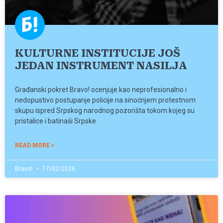
KULTURNE INSTITUCIJE JOŠ
JEDAN INSTRUMENT NASILJA
Građanski pokret Bravo! ocenjuje kao neprofesionalno i
nedopustivo postupanje policije na sinoćnjem protestnom
skupu ispred Srpskog narodnog pozorišta tokom kojeg su
pristalice i batinaši Srpske
READ MORE »
Bravo!
17/02/2026