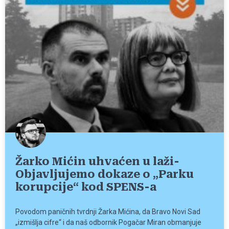
Žarko Mićin uhvaćen u laži-
Objavljujemo dokaze o „Parku
korupcije“ kod SPENS-a
Povodom paničnih tvrdnji Žarka Mićina, da Bravo Novi Sad
„izmišlja cifre“ i da naš odbornik Pogačar Miran obmanjuje