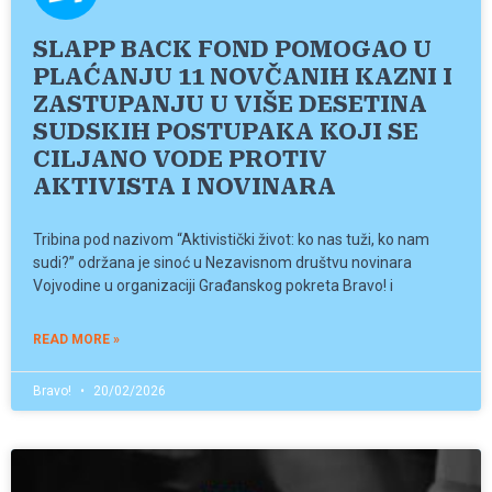
SLAPP BACK FOND POMOGAO U
PLAĆANJU 11 NOVČANIH KAZNI I
ZASTUPANJU U VIŠE DESETINA
SUDSKIH POSTUPAKA KOJI SE
CILJANO VODE PROTIV
AKTIVISTA I NOVINARA
Tribina pod nazivom “Aktivistički život: ko nas tuži, ko nam
sudi?” održana je sinoć u Nezavisnom društvu novinara
Vojvodine u organizaciji Građanskog pokreta Bravo! i
READ MORE »
Bravo!
20/02/2026