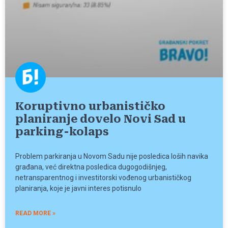
Koruptivno urbanističko
planiranje dovelo Novi Sad u
parking-kolaps
Problem parkiranja u Novom Sadu nije posledica loših navika
građana, već direktna posledica dugogodišnjeg,
netransparentnog i investitorski vođenog urbanističkog
planiranja, koje je javni interes potisnulo
READ MORE »