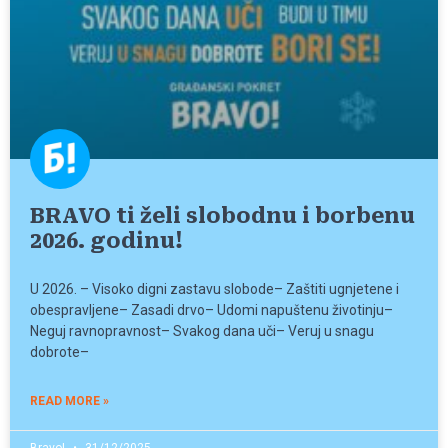
BRAVO ti želi slobodnu i borbenu
2026. godinu!
U 2026. – Visoko digni zastavu slobode– Zaštiti ugnjetene i
obespravljene– Zasadi drvo– Udomi napuštenu životinju–
Neguj ravnopravnost– Svakog dana uči– Veruj u snagu
dobrote–
READ MORE »