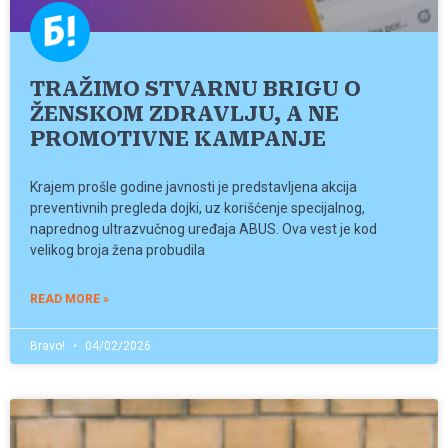
TRAŽIMO STVARNU BRIGU O
ŽENSKOM ZDRAVLJU, A NE
PROMOTIVNE KAMPANJE
Krajem prošle godine javnosti je predstavljena akcija
preventivnih pregleda dojki, uz korišćenje specijalnog,
naprednog ultrazvučnog uređaja ABUS. Ova vest je kod
velikog broja žena probudila
READ MORE »
Bravo!
04/02/2026