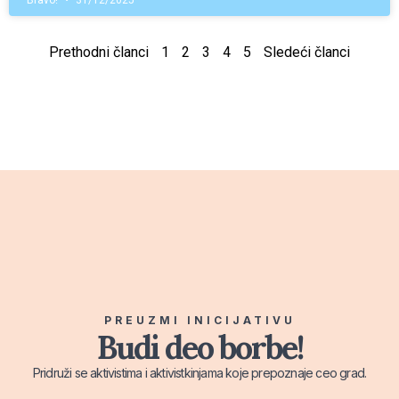
Bravo!
31/12/2025
Prethodni članci
1
2
3
4
5
Sledeći članci
PREUZMI INICIJATIVU
Budi deo borbe!
Pridruži se aktivistima i aktivistkinjama koje prepoznaje ceo grad.