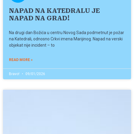
NAPAD NA KATEDRALU JE
NAPAD NA GRAD!
Na drugi dan Božića u centru Novog Sada podmetnut je požar
na Katedrali, odnosno Crkvi imena Marijinog. Napad na verski
objekat nije incident – to
READ MORE »
Bravo!
09/01/2026