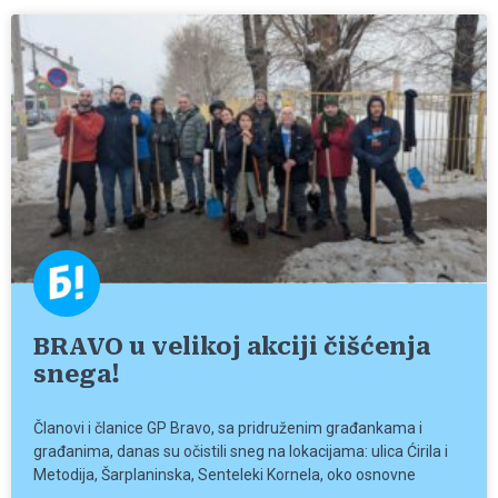
BRAVO u velikoj akciji čišćenja
snega!
Članovi i članice GP Bravo, sa pridruženim građankama i
građanima, danas su očistili sneg na lokacijama: ulica Ćirila i
Metodija, Šarplaninska, Senteleki Kornela, oko osnovne