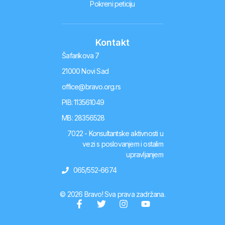
Pokreni peticiju
Kontakt
Šafarikova 7
21000 Novi Sad
office@bravo.org.rs
PIB: 113561049
MB: 28356528
7022 - Konsultantske aktivnosti u
vezi s poslovanjem i ostalim
upravljanjem
065/552-6674
© 2026 Bravo! Sva prava zadržana.