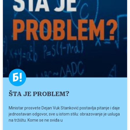
ŠTA JE PROBLEM?
Ministar prosvete Dejan Vuk Stanković postavlja pitanje i daje
jednostavan odgovor, sve u istom stilu: obrazovanje je usluga
na tržištu. Kome se ne sviđa u