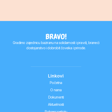
Gradimo zajednicu baziranu na solidarnosti i pravdi, braneći
dostojanstvo i dobrobit čoveka i prirode.
Linkovi
Početna
O nama
Dokumenti
Aktuelnosti
Pokreni peticiju