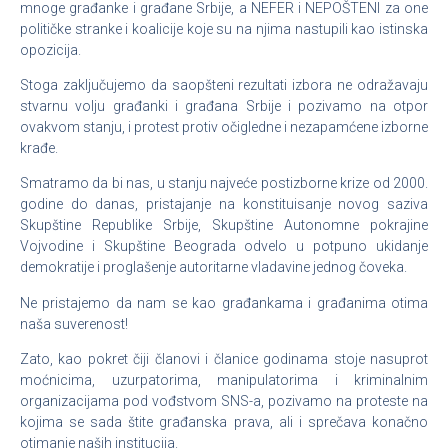
mnoge građanke i građane Srbije, a NEFER i NEPOŠTENI za one
političke stranke i koalicije koje su na njima nastupili kao istinska
opozicija.
Stoga zaključujemo da saopšteni rezultati izbora ne odražavaju
stvarnu volju građanki i građana Srbije i pozivamo na otpor
ovakvom stanju, i protest protiv očigledne i nezapamćene izborne
krađe.
Smatramo da bi nas, u stanju najveće postizborne krize od 2000.
godine do danas, pristajanje na konstituisanje novog saziva
Skupštine Republike Srbije, Skupštine Autonomne pokrajine
Vojvodine i Skupštine Beograda odvelo u potpuno ukidanje
demokratije i proglašenje autoritarne vladavine jednog čoveka.
Ne pristajemo da nam se kao građankama i građanima otima
naša suverenost!
Zato, kao pokret čiji članovi i članice godinama stoje nasuprot
moćnicima, uzurpatorima, manipulatorima i kriminalnim
organizacijama pod vođstvom SNS-a, pozivamo na proteste na
kojima se sada štite građanska prava, ali i sprečava konačno
otimanje naših institucija.