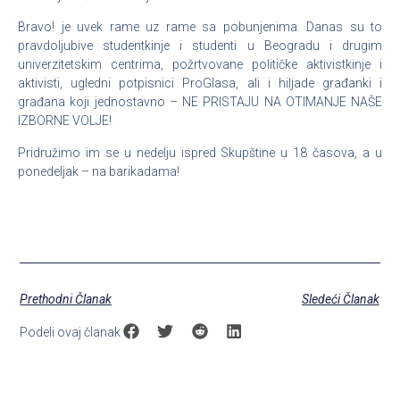
Bravo! je uvek rame uz rame sa pobunjenima. Danas su to
pravdoljubive studentkinje i studenti u Beogradu i drugim
univerzitetskim centrima, požrtvovane političke aktivistkinje i
aktivisti, ugledni potpisnici ProGlasa, ali i hiljade građanki i
građana koji jednostavno – NE PRISTAJU NA OTIMANJE NAŠE
IZBORNE VOLJE!
Pridružimo im se u nedelju ispred Skupštine u 18 časova, a u
ponedeljak – na barikadama!
Prethodni Članak
Sledeći Članak
Podeli ovaj članak