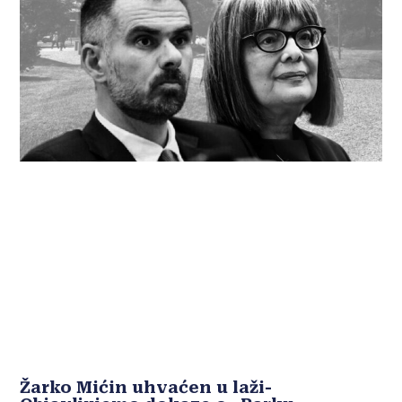
Žarko Mićin uhvaćen u laži-