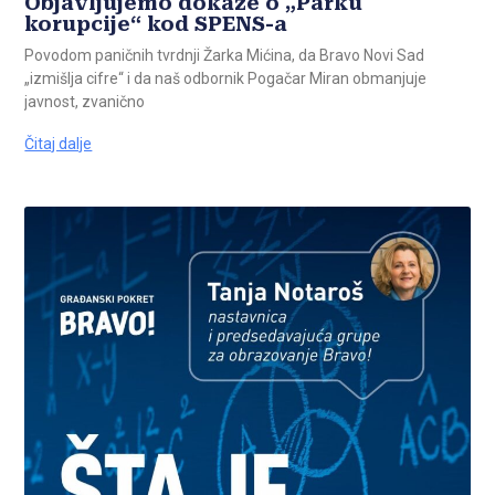
Objavljujemo dokaze o „Parku
korupcije“ kod SPENS-a
Povodom paničnih tvrdnji Žarka Mićina, da Bravo Novi Sad
„izmišlja cifre“ i da naš odbornik Pogačar Miran obmanjuje
javnost, zvanično
Čitaj dalje