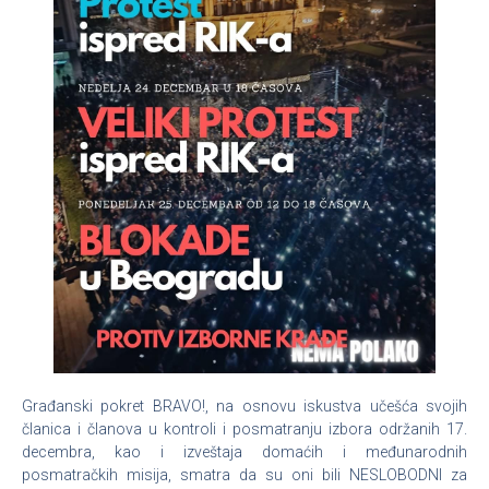
Građanski pokret BRAVO!, na osnovu iskustva učešća svojih
članica i članova u kontroli i posmatranju izbora održanih 17.
decembra, kao i izveštaja domaćih i međunarodnih
posmatračkih misija, smatra da su oni bili NESLOBODNI za