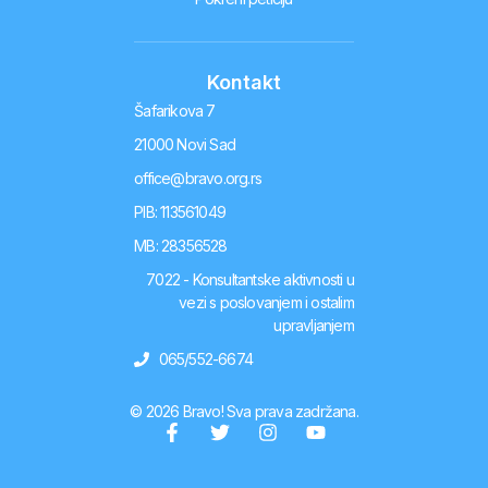
Kontakt
Šafarikova 7
21000 Novi Sad
office@bravo.org.rs
PIB: 113561049
MB: 28356528
7022 - Konsultantske aktivnosti u
vezi s poslovanjem i ostalim
upravljanjem
065/552-6674
© 2026 Bravo! Sva prava zadržana.